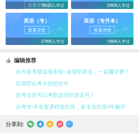
查看详情
16523人学过
29956人学过
英语（专）
英语（专升本）
查看详情
查看详情
27896人学过
18866人学过
编辑推荐
自考新考期送现金啦~老朋带新友，一起赚学费！
应用型自考火热招生中
自考文凭可以考取这些职业证书！
自考专/本全套课程低价抢，多专业任选3年畅学
分享到: