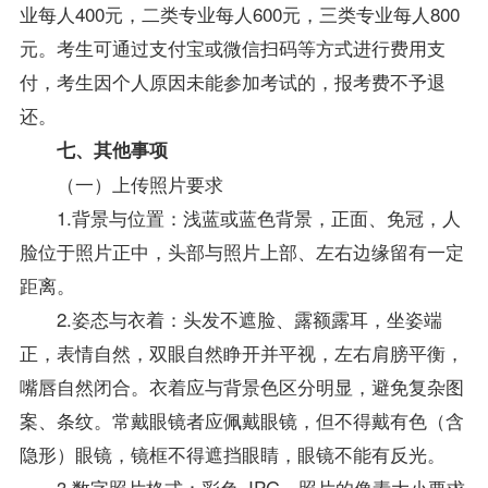
业每人400元，二类专业每人600元，三类专业每人800
元。考生可通过支付宝或微信扫码等方式进行费用支
付，考生因个人原因未能参加考试的，报考费不予退
还。
七、其他事项
（一）上传照片要求
1.背景与位置：浅蓝或蓝色背景，正面、免冠，人
脸位于照片正中，头部与照片上部、左右边缘留有一定
距离。
2.姿态与衣着：头发不遮脸、露额露耳，坐姿端
正，表情自然，双眼自然睁开并平视，左右肩膀平衡，
嘴唇自然闭合。衣着应与背景色区分明显，避免复杂图
案、条纹。常戴眼镜者应佩戴眼镜，但不得戴有色（含
隐形）眼镜，镜框不得遮挡眼睛，眼镜不能有反光。
3.数字照片格式：彩色 JPG。照片的像素大小要求