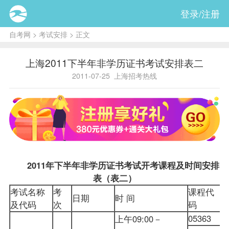
登录/注册
自考网
>
考试安排
> 正文
上海2011下半年非学历证书考试安排表二
2011-07-25
上海招考热线
2011年下半年非学历证书考试开考
课程
及时间安排
表（表二）
考试名称
考
课程代
日期
时 间
及代码
次
码
05363
上午09:00－