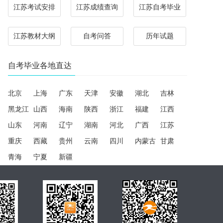
江苏考试安排
江苏成绩查询
江苏自考毕业
江苏教材大纲
自考问答
历年试题
自考毕业各地直达
北京
上海
广东
天津
安徽
湖北
吉林
黑龙江
山西
海南
陕西
浙江
福建
江西
山东
河南
辽宁
湖南
河北
广西
江苏
重庆
西藏
贵州
云南
四川
内蒙古
甘肃
青海
宁夏
新疆