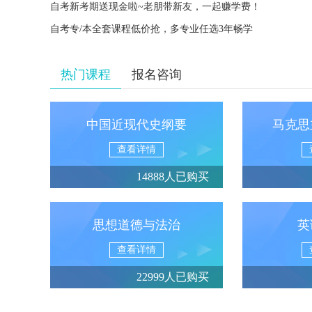
自考新考期送现金啦~老朋带新友，一起赚学费！
自考专/本全套课程低价抢，多专业任选3年畅学
热门课程
报名咨询
中国近现代史纲要
马克思
查看详情
14888人已购买
思想道德与法治
英
查看详情
22999人已购买