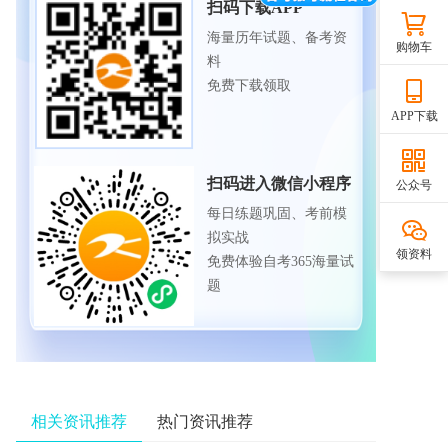
扫码下载APP
海量历年试题、备考资
购物车
料
免费下载领取
APP下载
扫码进入微信小程序
公众号
每日练题巩固、考前模
拟实战
领资料
免费体验自考365海量试
题
相关资讯推荐
热门资讯推荐