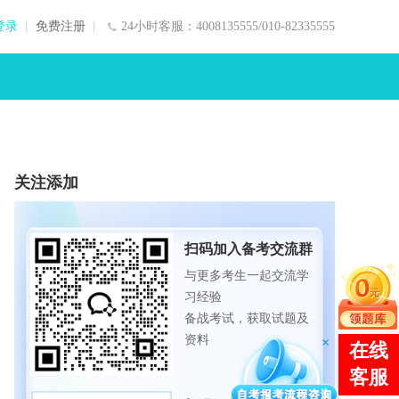
登录
免费注册
24小时客服：4008135555/010-82335555
关注添加
扫码加入备考交流群
与更多考生一起交流学
习经验
备战考试，获取试题及
资料