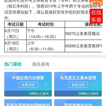
（独立本科段）。现将2010年上半年两个专业的
课程
考
试安排
通知如下，请认真做好宣传并组织好
报名
报考
工
报考
作。
咨询
考试日期
考试时间
课程名称及
4月17日
下午
09276义务教育概论
（周六）
（14:00—16:30）
4月18日
上午
09288义务教育教师
（周日）
（8:30—11:00）
热门课程
报名咨询
中国近现代史纲要
马克思主义基本原理
查看详情
查看详情
14888人已购买
23888人已购买
毛泽东思想和中国特色社
思想道德与法治