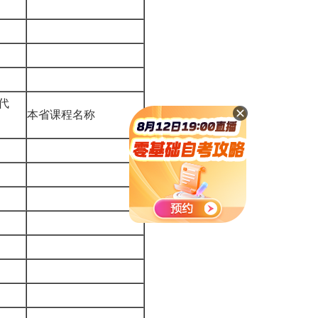
份
号
话
代
本省课程名称