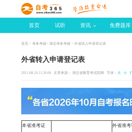
首页
试听
资讯
免费题库
首页
>
考务考籍
>
湖北考务考籍
> 外省转入申请登记表
外省转入申请登记表
2011-08-24 11:26:04 文章来源： 湖北省教育考试院网 字体：
大
小
本省准考证
外省准考