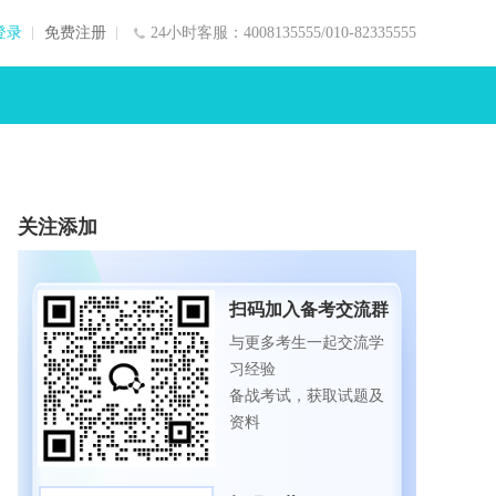
登录
免费注册
24小时客服：4008135555/010-82335555
关注添加
扫码加入备考交流群
与更多考生一起交流学
习经验
备战考试，获取试题及
资料