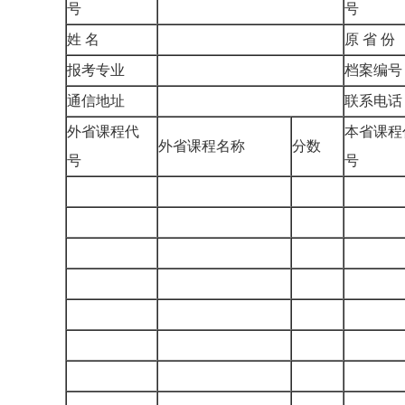
号
号
姓 名
原 省 
报考专业
档案编
通信地址
联系电
外省课程代
本省课程
外省课程名称
分数
号
号