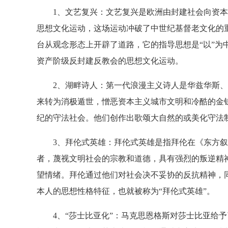
1、文艺复兴：文艺复兴是欧洲由封建社会向资本主
思想文化运动，这场运动冲破了中世纪基督老文化的
台从观念形态上开辟了道路，它的指导思想是“以”为
资产阶级反封建反教会的思想文化运动。
2、湖畔诗人：第一代浪漫主义诗人是华兹华斯、
来转为消极遁世，憎恶资本主义城市文明和冷酷的金
纪的守法社会。他们创作出歌颂大自然的或美化守法制
3、拜伦式英雄：拜伦式英雄是指拜伦在《东方叙
者，蔑视文明社会的宗教和道德，具有强烈的叛逆精
望情绪。拜伦通过他们对社会决不妥协的反抗精神，
本人的思想性格特征，也就被称为“拜伦式英雄”。
4、“莎士比亚化”：马克思恩格斯对莎士比亚给予