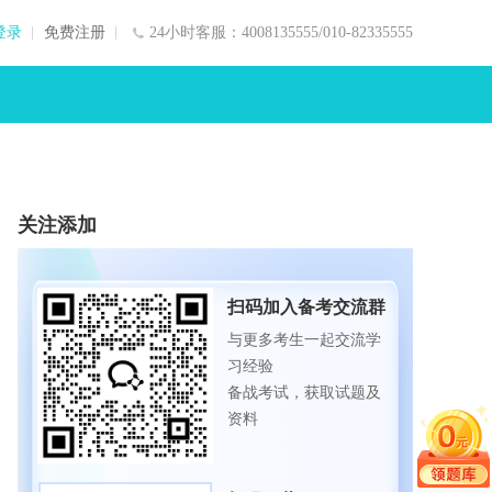
登录
免费注册
24小时客服：4008135555/010-82335555
关注添加
扫码加入备考交流群
与更多考生一起交流学
习经验
备战考试，获取试题及
资料