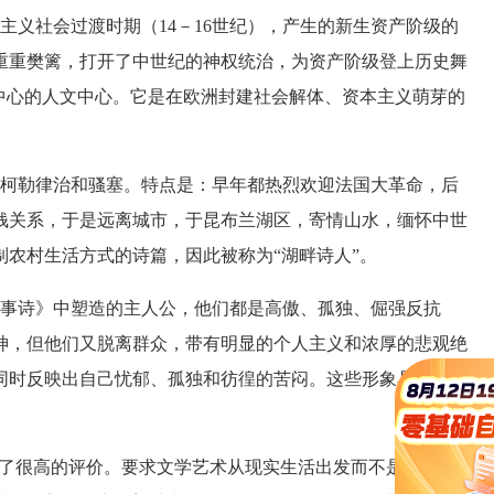
义社会过渡时期（14－16世纪），产生的新生资产阶级的
重重樊篱，打开了中世纪的神权统治，为资产阶级登上历史舞
中心的人文中心。它是在欧洲封建社会解体、资本主义萌芽的
柯勒律治和骚塞。特点是：早年都热烈欢迎法国大革命，后
钱关系，于是远离城市，于昆布兰湖区，寄情山水，缅怀中世
农村生活方式的诗篇，因此被称为“湖畔诗人”。
事诗》中塑造的主人公，他们都是高傲、孤独、倔强反抗
神，但他们又脱离群众，带有明显的个人主义和浓厚的悲观绝
同时反映出自己忧郁、孤独和彷徨的苦闷。这些形象具有作者
了很高的评价。要求文学艺术从现实生活出发而不是从抽象