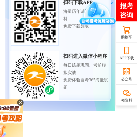
扫码下载APP
海量历年试题、备考资
料
免费下载领取
购物车
扫码进入微信小程序
APP下载
每日练题巩固、考前模
拟实战
公众号
免费体验自考365海量试
题
领资料