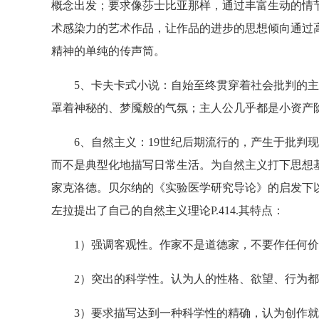
概念出发；要求像莎士比亚那样，通过丰富生动的情
术感染力的艺术作品，让作品的进步的思想倾向通过
精神的单纯的传声筒。
5、卡夫卡式小说：自始至终贯穿着社会批判的主
罩着神秘的、梦魇般的气氛；主人公几乎都是小资产
6、自然主义：19世纪后期流行的，产生于批判现
而不是典型化地描写日常生活。为自然主义打下思想
家克洛德。贝尔纳的《实验医学研究导论》的启发下
左拉提出了自己的自然主义理论P.414.其特点：
1）强调客观性。作家不是道德家，不要作任何价
2）突出的科学性。认为人的性格、欲望、行为都
3）要求描写达到一种科学性的精确，认为创作就