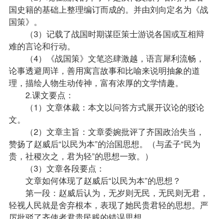
国史籍的基础上整理编订而成的。并由刘向定名为《战
国策》。
（3）记载了战国时期谋臣策士游说各国或互相辩
难的言论和行动。
（4）《战国策》文笔恣肆激越，语言犀利流畅，
论事透避周详，善用寓言故事和比喻来说明抽象的道
理，描绘人物生动传神，富有浓厚的文学情趣。
2.课文要点：
（1）文章体裁：本文以问答方式展开议论的驳论
文。
（2）文章主旨：文章委婉批评了齐国政治失当，
赞扬了赵威后“以民为本”的治国思想。（与孟子“民为
贵，社稷次之，君为轻”的思想一致。）
（3）文章各段要点：
文章如何体现了赵威后“以民为本”的思想？
第一段：赵威后认为，无岁则无民，无民则无君，
轻视人民就是舍弃根本，表现了她民贵君轻的思想。严
厉批驳了齐使者君贵民贱的错误思想。