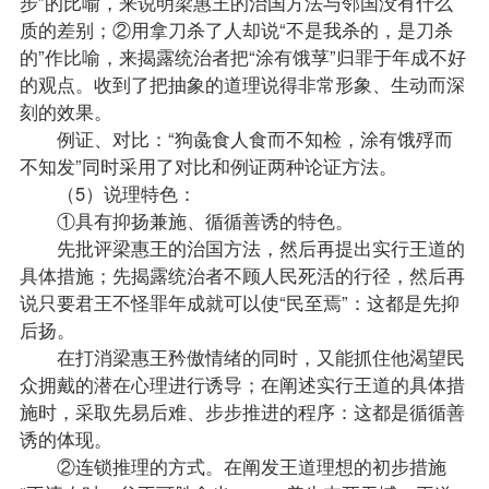
步”的比喻，来说明梁惠王的治国方法与邻国没有什么
质的差别；②用拿刀杀了人却说“不是我杀的，是刀杀
的”作比喻，来揭露统治者把“涂有饿莩”归罪于年成不好
的观点。收到了把抽象的道理说得非常形象、生动而深
刻的效果。
例证、对比：“狗彘食人食而不知检，涂有饿殍而
不知发”同时采用了对比和例证两种论证方法。
（5）说理特色：
①具有抑扬兼施、循循善诱的特色。
先批评梁惠王的治国方法，然后再提出实行王道的
具体措施；先揭露统治者不顾人民死活的行径，然后再
说只要君王不怪罪年成就可以使“民至焉”：这都是先抑
后扬。
在打消梁惠王矜傲情绪的同时，又能抓住他渴望民
众拥戴的潜在心理进行诱导；在阐述实行王道的具体措
施时，采取先易后难、步步推进的程序：这都是循循善
诱的体现。
②连锁推理的方式。在阐发王道理想的初步措施