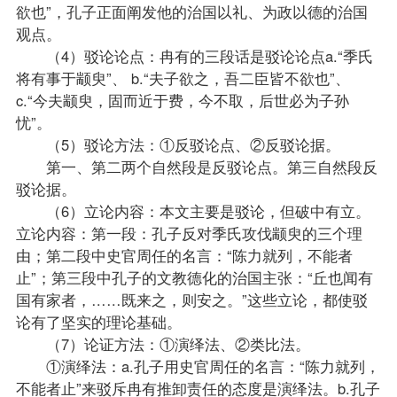
欲也”，孔子正面阐发他的治国以礼、为政以德的治国
观点。
（4）驳论论点：冉有的三段话是驳论论点a.“季氏
将有事于颛臾”、 b.“夫子欲之，吾二臣皆不欲也”、
c.“今夫颛臾，固而近于费，今不取，后世必为子孙
忧”。
（5）驳论方法：①反驳论点、②反驳论据。
第一、第二两个自然段是反驳论点。第三自然段反
驳论据。
（6）立论内容：本文主要是驳论，但破中有立。
立论内容：第一段：孔子反对季氏攻伐颛臾的三个理
由；第二段中史官周任的名言：“陈力就列，不能者
止”；第三段中孔子的文教德化的治国主张：“丘也闻有
国有家者，……既来之，则安之。”这些立论，都使驳
论有了坚实的理论基础。
（7）论证方法：①演绎法、②类比法。
①演绎法：a.孔子用史官周任的名言：“陈力就列，
不能者止”来驳斥冉有推卸责任的态度是演绎法。b.孔子