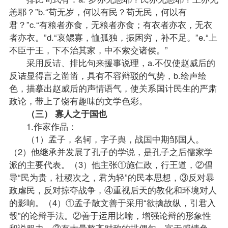
恙耶？”b.“苟无岁，何以有民？苟无民，何以有
君？”c.“有粮者亦食，无粮者亦食；有衣者亦衣，无衣
者亦衣。”d.“哀鳏寡，恤孤独，振困穷，补不足。”e.“上
不臣于王，下不治其家，中不索交诸侯。”
采用反诘、排比句来援事说理，a.不仅使赵威后的
反诘显得言之凿凿，具有不容辩驳的气势，b.绘声绘
色，描摹出赵威后的声情语气，使关系国计民生的严肃
政论，带上了饶有趣味的文学色彩。
（三） 寡人之于国也
1.作家作品：
（1）孟子，名轲，字子舆，战国中期邹国人。
（2）他继承并发展了孔子的学说，是孔子之后儒家学
派的主要代表。（3）他主张①施仁政，行王道，②倡
导“民为贵，社稷次之，君为轻”的民本思想，③反对暴
政虐民，反对掠夺战争，④重视后天的教化和环境对人
的影响。（4）①孟子散文善于采用“欲擒故纵，引君入
彀”的论辩手法。②善于运用比喻，增强论辩的形象性
和说服力。③有大量整齐对称的排偶句，富于感情色