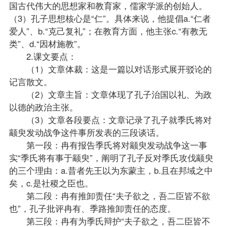
国古代伟大的思想家和教育家，儒家学派的创始人。
（3）孔子思想核心是“仁”。具体来说，他提倡a.“仁者
爱人”、b.“克己复礼”；在教育方面，他主张c.“有教无
类”、d.“因材施教”。
2.课文要点：
（1）文章体裁：这是一篇以对话形式展开驳论的
记言散文。
（2）文章主旨：文章体现了孔子治国以礼、为政
以德的政治主张。
（3）文章各段要点：文章记录了孔子就季氏将对
颛臾发动战争这件事所发表的三段谈话。
第一段：冉有报告季氏将对颛臾发动战争这一事
实“季氏将有事于颛臾”，阐明了孔子反对季氏攻伐颛臾
的三个理由：a.昔者先王以为东蒙主，b.且在邦域之中
矣，c.是社稷之臣也。
第二段：冉有推卸责任“夫子欲之，吾二臣皆不欲
也”，孔子批评冉有、季路推卸责任的态度。
第三段：冉有为季氏辩护“夫子欲之，吾二臣皆不