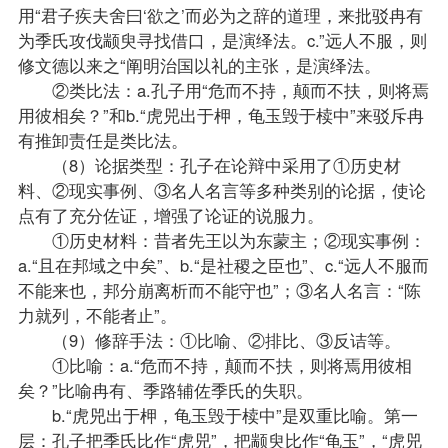
用“君子疾夫舍曰‘欲之’而必为之辞的道理，来批驳冉有
为季氏攻伐颛臾寻找借口，是演绎法。c.”远人不服，则
修文德以来之“阐明治国以礼的主张，是演绎法。
②类比法：a.孔子用“危而不持，颠而不扶，则将焉
用彼相矣？”和b.“虎兕出于柙，龟玉毁于椟中”来驳斥冉
有推卸责任是类比法。
（8）论据类型：孔子在论辩中采用了①历史材
料、②现实事例、③名人名言等多种类别的论据，使论
点有了充分佐证，增强了论证的说服力。
①历史材料：昔者先王以为东蒙主；②现实事例：
a.“且在邦域之中矣”、b.“是社稷之臣也”、c.“远人不服而
不能来也，邦分崩离析而不能守也”；③名人名言：“陈
力就列，不能者止”。
（9）修辞手法：①比喻、②排比、③反诘等。
①比喻：a.“危而不持，颠而不扶，则将焉用彼相
矣？”比喻冉有、季路辅佐季氏的失职。
b.“虎兕出于柙，龟玉毁于椟中”是双重比喻。第一
层：孔子把季氏比作“虎兕”，把颛臾比作“龟玉”，“虎兕