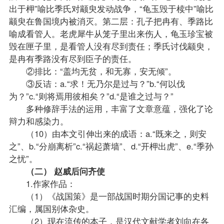
出于柙”喻比季氏对颛臾发动战争，“龟玉毁于椟中”喻比
颛臾在鲁国境内被消灭。第二层：孔子把冉有、季路比
喻成看管人。老虎犀牛从笼子里出来伤人，龟玉珍宝被
毁在匣子里，是看管人没有尽到责任；季氏讨伐颛臾，
是冉有季路没有尽到臣子的责任。
②排比：“盖均无贫，和无寡，安无倾”。
③反诘：a.“求！无乃尔是过与？”b.“何以伐
为？”c.“则将焉用彼相矣？”d.“是谁之过与？”
多种修辞手法的运用，丰富了文章意蕴，强化了论
辩力和感染力。
（10）由本文引伸出来的成语：a.“既来之，则安
之”、b.“分崩离析”c.“祸起萧墙”、d.“开柙出虎”、e.“季孙
之忧”。
（二） 赵威后问齐使
1.作家作品：
（1）《战国策》是一部战国时期分国记事的史料
汇编，属国别体杂史。
（2）现在流传的本子，是汉代文献学者刘向在各