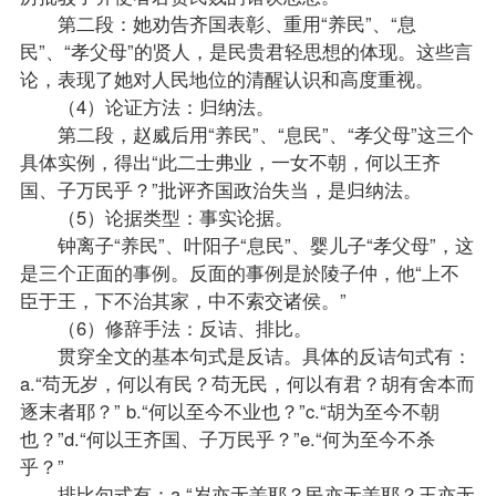
第二段：她劝告齐国表彰、重用“养民”、“息
民”、“孝父母”的贤人，是民贵君轻思想的体现。这些言
论，表现了她对人民地位的清醒认识和高度重视。
（4）论证方法：归纳法。
第二段，赵威后用“养民”、“息民”、“孝父母”这三个
具体实例，得出“此二士弗业，一女不朝，何以王齐
国、子万民乎？”批评齐国政治失当，是归纳法。
（5）论据类型：事实论据。
钟离子“养民”、叶阳子“息民”、婴儿子“孝父母”，这
是三个正面的事例。反面的事例是於陵子仲，他“上不
臣于王，下不治其家，中不索交诸侯。”
（6）修辞手法：反诘、排比。
贯穿全文的基本句式是反诘。具体的反诘句式有：
a.“苟无岁，何以有民？苟无民，何以有君？胡有舍本而
逐末者耶？” b.“何以至今不业也？”c.“胡为至今不朝
也？”d.“何以王齐国、子万民乎？”e.“何为至今不杀
乎？”
排比句式有：a.“岁亦无恙耶？民亦无恙耶？王亦无