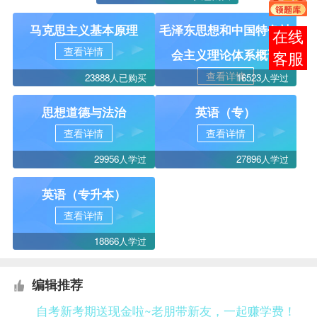
马克思主义基本原理
毛泽东思想和中国特色社
在线
查看详情
会主义理论体系概论
客服
查看详情
23888人已购买
16523人学过
思想道德与法治
英语（专）
查看详情
查看详情
29956人学过
27896人学过
英语（专升本）
查看详情
18866人学过
编辑推荐
自考新考期送现金啦~老朋带新友，一起赚学费！