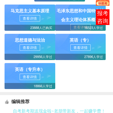
马克思主义基本原理
毛泽东思想和中国特色社
报考
查看详情
会主义理论体系概论
咨询
查看详情
23888人已购买
16523人学过
思想道德与法治
英语（专）
查看详情
查看详情
29956人学过
27896人学过
英语（专升本）
查看详情
18866人学过
编辑推荐
自考新考期送现金啦~老朋带新友，一起赚学费！