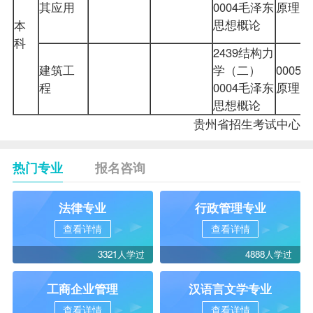
其应用
0004毛泽东
原理
思想概论
本
科
2439结构力
建筑工
学（二）
000
程
0004毛泽东
原理
思想概论
贵州省招生考试中心
热门专业
报名咨询
法律专业
行政管理专业
查看详情
查看详情
3321人学过
4888人学过
工商企业管理
汉语言文学专业
查看详情
查看详情