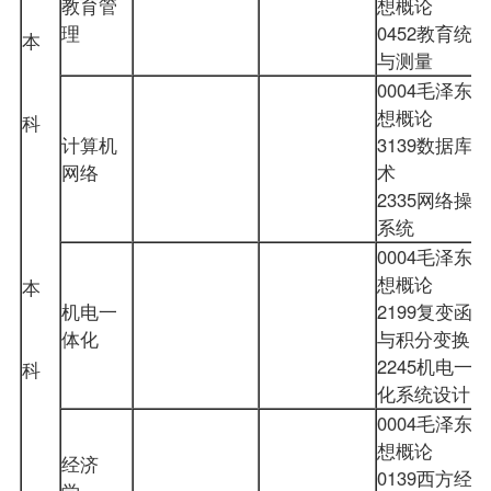
教育管
想概论
理
0452教育统计
本
与测量
0004毛泽东思
想概论
科
计算机
3139数据库技
网络
术
2335网络操作
系统
0004毛泽东思
想概论
本
机电一
2199复变函数
体化
与积分变换
2245机电一体
科
化系统设计
0004毛泽东思
想概论
经济
0139西方经济
学