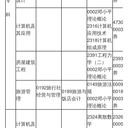
0002邓小平
科
理论概论
473
计算机及
2316计算机
000
其应用
应用技术
养
2318计算机
组成原理
2391工程力
239
房屋建筑
学（二）
000
工程
0002邓小平
养
理论概论
0149旅游法
0009
政
0192旅行社
旅游管
0189旅游与
规
001
经营与管理
理
饭店会计
0002邓小平
000
理论概论
养
2324离散数
2326
计算机及
学
000