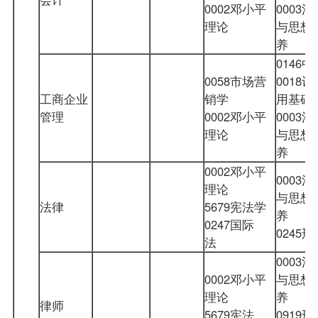
0002邓小平
0003
理论
与思想
养
0146
0058市场营
0018
工商企业
销学
用基础
管理
0002邓小平
0003
理论
与思想
养
0002邓小平
0003
理论
与思想
法律
5679宪法学
养
0247国际
024
法
0003
0002邓小平
与思想
理论
养
律师
5679宪法
0919