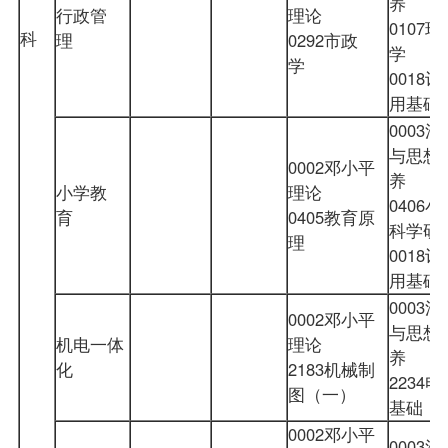
养
行政管
理论
0107
科
理
0292市政
学
学
0018
用基
0003
与思想
0002邓小平
养
小学教
理论
0406
育
0405教育原
科学研
理
0018
用基
0003
0002邓小平
与思想
机电一体
理论
养
化
2183机械制
2234
图（一）
基础
0002邓小平
0003