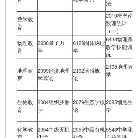
法
2010概率论与
数学教
数理统计
育
（一）
6438物理课堂
物理教
2036量子力
6129固体物理
教学技能训
育
学
学
练
2105地理教育
地理教
2099经济地理
2102遥感概
学
育
学导论
论
生物教
2084组织胚胎
2079生态学概
2085细胞生物
育
学
论
学
化学教
2054中级无机
2055中级有机
5543中学化学
育
化学
化学
专题选讲