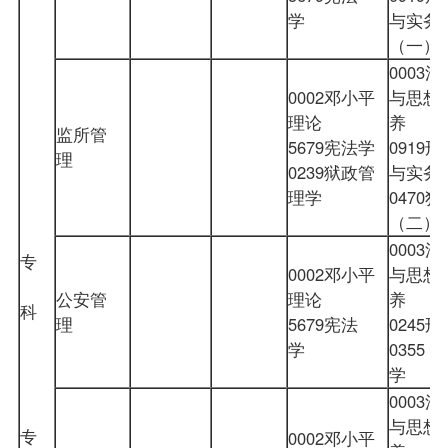
学
与实务
（一
0003
0002邓小平
与思想
理论
养
监所管
5679宪法学
0919
理
0239狱政管
与实务
理学
0470
（二
0003
专
0002邓小平
与思想
公安管
理论
养
科
理
5679宪法
0245
学
0355
学
0003
与思想
专
0002邓小平