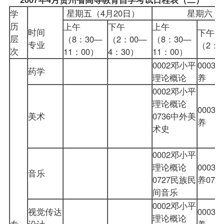
星期五（4月20日）
星期六（
学
历
上午
下午
上午
时间
下午
层
（8：30—
（2：00—
（8：30—
专业
（2：
次
11：00）
4：30）
11：00）
0002邓小平
000
药学
理论概论
养
0002邓小平
理论概论
000
美术
0736中外美
养
术史
0002邓小平
理论概论
000
音乐
0727民族民
养07
间音乐
0002邓小平
视觉传达
000
理论概论
专
设计
养