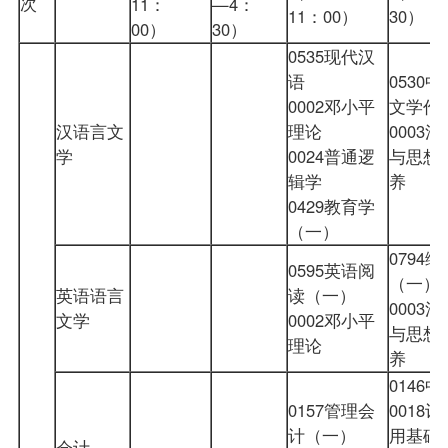
次
11：
—4：
11：00）
30）
00）
30）
0535现代汉
语
0530
中
0002邓小平
文学作
汉语言文
理论
0003
学
0024普通逻
与思想
辑学
养
0429教育学
（一）
0794
0595
英语阅
（一）
英语语言
读（一）
0003
文学
0002邓小平
与思想
理论
养
0146
0157管理会
0018
计（一）
用基础
会计