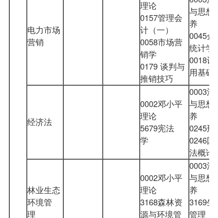
理论
与思想
0157管理会
养
电力市场
计（一）
0045
营销
0058市场营
统计学
销学
0018
0179 谈判与
用基
推销技巧
0003
0002邓小平
与思想
理论
养
经济法
5679宪法
0245
学
0246
法概
0003
0002邓小平
与思想
林业生态
理论
养
环境管
3168森林资
3169
理
源与环境管
管理