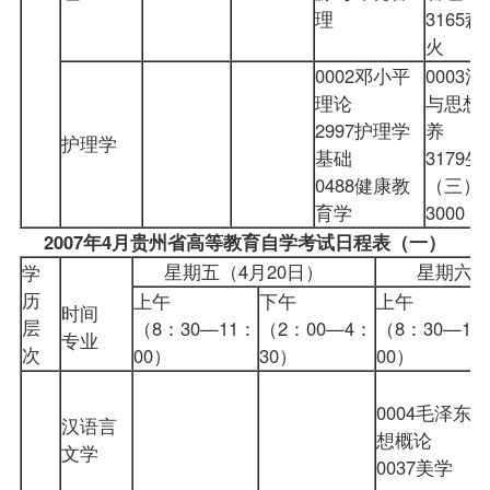
理
3165
火
0002邓小平
0003
理论
与思想
2997护理学
养
护理学
基础
3179
0488健康教
（三）
育学
3000
2007年4月贵州省高等教育自学考试日程表（一）
星期五（4月20日）
星期六（
学
历
上午
下午
上午
时间
层
（8：30—11：
（2：00—4：
（8：30—11
专业
次
00）
30）
00）
0004毛泽东思
汉语言
想概论
文学
0037美学