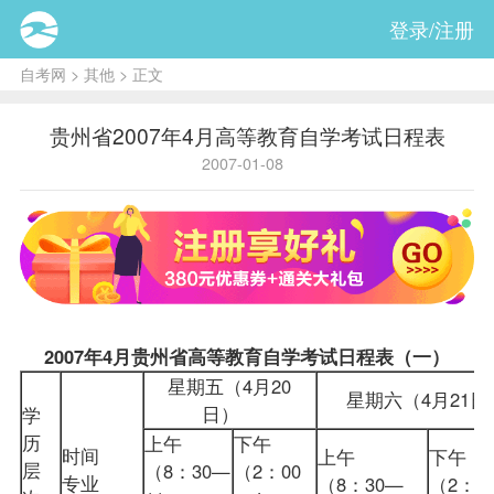
登录/注册
自考网
>
其他
> 正文
贵州省2007年4月高等教育自学考试日程表
2007-01-08
2007年4月贵州省高等教育自学考试日程表（一）
星期五（4月20
星期六（4月21
日）
学
历
上午
下午
时间
上午
下午
层
（8：30—
（2：00
专业
（8：30—
（2：0