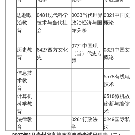
思想政
0481现代科学
0033当代世界
0321中国文化
治教
技术与当代社
政治经济与国
概论
育
会
际关系
0771中国现
历史教
6427西方文化
0321中国文化
（当）代史专
育
史
概论
题
信息技
5578有线电视
术教
技术
育
计算机
6518微机故障
科学教
诊断与维修技
育
术
法律教
0261行政法
0249国际私
育
学
法
2007年4月贵州省高等教育自学考试日程表（二）