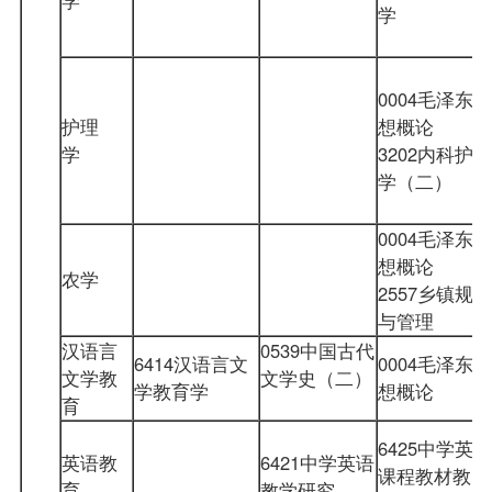
学
0004毛泽东思
护理
想概论
学
3202
内科护理
学（二）
0004毛泽东思
想概论
农学
2557乡镇规划
与管理
汉语言
0539
中国古代
6414汉语言文
0004毛泽东思
文学教
文学史（二）
学教育学
想概论
育
6425中学英语
英语教
6421中学英语
课程教材教
育
教学研究