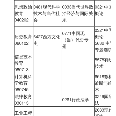
思想政治
0481现代科学
0033当代世界政
0321中国
教育
技术与当代社
治经济与国际关
概论
040202
会
系
0321中国
0771中国现
历史教育
6427西方文化
概论
（当）代史专
060102
史
5632 中
题
专题选
信息技术
5578有线
教育
技术
080713
计算机科
6518微机
学教育
诊断与维
080745
术
法律教育
0249国际
0261行政法学
030113
法
2633现代
工业工程