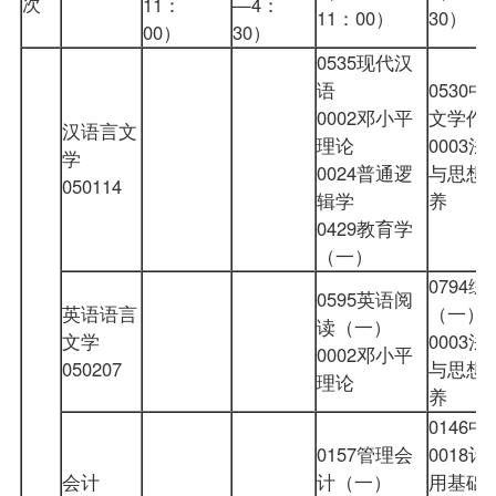
次
11：
—4：
11：00）
30）
00）
30）
0535现代汉
语
0530
中
0002邓小平
文学作
汉语言文
理论
0003
学
0024普通逻
与思想
050114
辑学
养
0429教育学
（一）
0794
0595
英语阅
英语语言
（一）
读（一）
文学
0003
0002邓小平
050207
与思想
理论
养
0146
0157管理会
0018
会计
计（一）
用基础