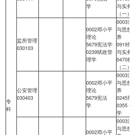
学
与实务
（一
0003
0002邓小平
与思想
理论
养
监所管理
5679宪法学
0919
030103
0239狱政管
与实务
理学
0470
（二
0003
0002邓小平
与思想
公安管理
理论
养
030403
5679宪法
0245
专
学
0355 
科
学
0003
与思想
0002邓小平