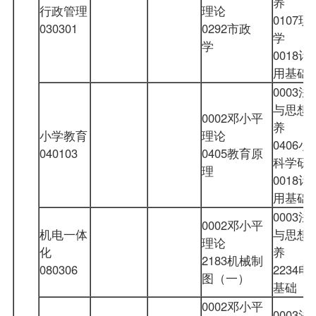
养
行政管理
理论
0107
030301
0292市政
学
学
0018
用基
0003
与思想
0002邓小平
养
小学教育
理论
0406
040103
0405教育原
科学研
理
0018
用基
0003
0002邓小平
机电一体
与思想
理论
化
养
2183机械制
080306
2234
图（一）
基础
0002邓小平
0003