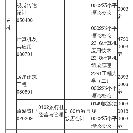
视觉传达
0002邓小平
000
设计
理论概论
养
专
050406
科
0002邓小平
理论概论
计算机及
473
2316计算机
其应用
000
应用技术
080701
养
2318计算机
组成原理
2391工程力
房屋建筑
239
学（二）
工程
000
0002邓小平
080801
养
理论概论
0149旅游法
0009
0192旅行社
旅游管理
0189旅游与
规
001
经营与管理
020209
饭店会计
0002邓小平
000
理论概论
养