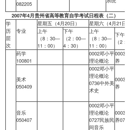
系统
082205
2007
年
4
月贵州省高等教育自学考试日程表（二）
星期五（4月20日）
星期六（4月21
学
历
专业
上午
下午
上午
下午
层
（8：30—
（2：00—
（8：30—
（2：
次
11：00）
4：30）
11：00）
药学
0002邓小平
000
100801
理论概论
养
0002邓小平
理论概论
美术
000
0736中外美
050409
养
术史
0002邓小平
音乐
理论概论
000
050407
0727民族民
养07
间音乐