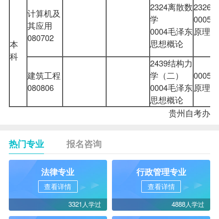
2324离散数
2326
计算机及
学
000
其应用
0004毛泽东
原理
080702
思想概论
本
科
2439结构力
建筑工程
学（二）
000
080806
0004毛泽东
原理
思想概论
贵州自考办
热门专业
报名咨询
法律专业
行政管理专业
查看详情
查看详情
3321人学过
4888人学过