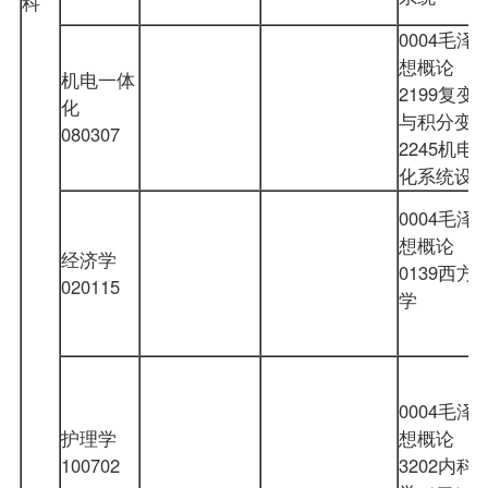
科
0004毛泽
想概论
机电一体
2199复变
化
与积分变
080307
2245机电
化系统设
0004毛泽
想概论
经济学
0139西方
020115
学
0004毛泽
护理学
想概论
100702
3202
内科