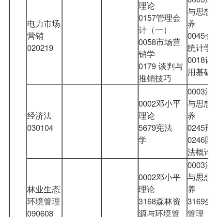
理论
与思想
0157管理会
电力市场
养
计（一）
营销
0045
0058市场营
020219
统计学
销学
0018
0179 谈判与
用基
推销技巧
0003
0002邓小平
与思想
经济法
理论
养
030104
5679宪法
0245
学
0246
法概
0003
0002邓小平
与思想
林业生态
理论
养
环境管理
3168森林资
3169
090608
源与环境管
管理