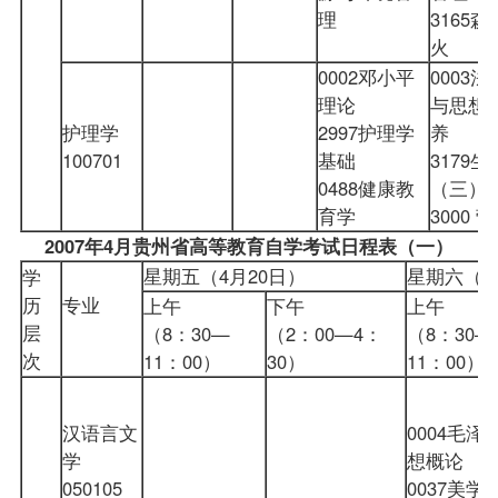
理
3165
火
0002邓小平
0003
理论
与思想
护理学
2997护理学
养
100701
基础
3179
0488健康教
（三）
育学
3000
2007
年
4
月贵州省高等教育自学考试日程表（一）
星期五（4月20日）
星期六（4
学
历
专业
上午
下午
上午
层
（8：30—
（2：00—4：
（8：30—
次
11：00）
30）
11：00
汉语言文
0004毛泽
学
想概论
050105
0037美