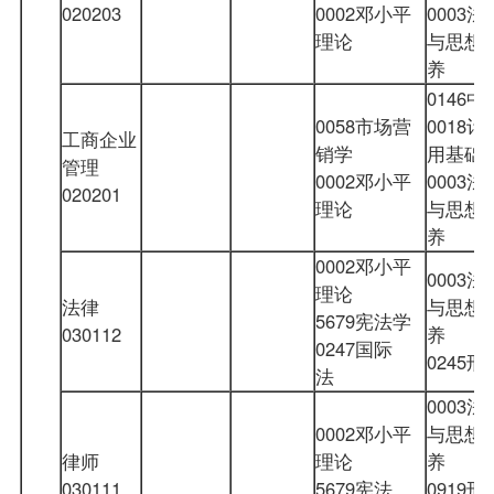
020203
0002邓小平
0003
理论
与思想
养
0146
0058市场营
0018
工商企业
销学
用基础
管理
0002邓小平
0003
020201
理论
与思想
养
0002邓小平
0003
理论
法律
与思想
5679宪法学
030112
养
0247国际
0245
法
0003
0002邓小平
与思想
律师
理论
养
030111
5679宪法
0919