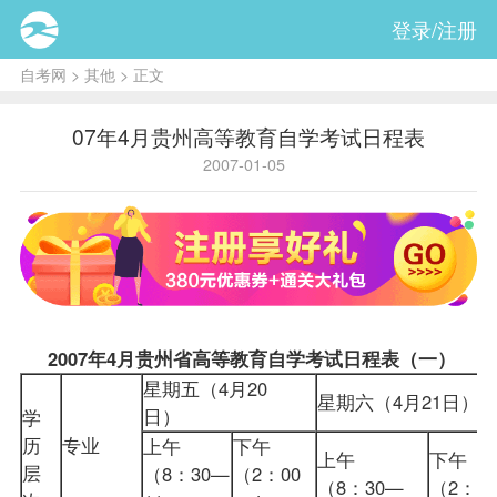
登录/注册
自考网
>
其他
> 正文
07年4月贵州高等教育自学考试日程表
2007-01-05
2007年4月贵州省高等教育自学考试日程表（一）
星期五（4月20
星期六（4月21日
日）
学
历
专业
上午
下午
上午
下午
层
（8：30—
（2：00
（8：30—
（2：0