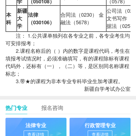
学
（050108）
（0578）
新疆
公司法（022
本
法律
合同法（0230） 金
大
文书写作
（0
科
（030106）
融法（5678）
学
据法（025
注： 1.公共课单独列在各专业之前，各专业考生均
可安排报考；
2.课程名称后的（ ）内的数字是课程代码，考生在
填报考试情况时，必须准确填写，有的课程除标有课程
代码外，还标有（一），（二）等，是区别同名称课程
标志；
3.带★的课程为非本专业专科毕业生加考课程。
新疆自学考试
办公室
热门专业
报名咨询
法律专业
行政管理专业
查看详情
查看详情