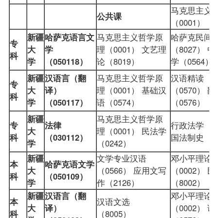
马克思主义
公共课
（0001）
新疆
哈萨克语言文
马克思主义哲学原
哈萨克民间
专
大
学
理（0001） 文艺理
（8027） 
科
学
（050118）
论（8019）
学（0564
新疆
汉语言（翻
马克思主义哲学原
汉语精读（
专
大
译）
理（0001） 基础汉
（0570） 
科
学
（050117）
语（0574）
（0576）
新疆
马克思主义哲学原
专
法律
行政法学
（0
大
理（0001） 民法学
科
（030112）
国法制史
（0
学
（0242）
新疆
文学专业汉语
邓小平理论
本
哈萨克语文学
大
（0566） 应用文写
（0002） 
科
（050109）
学
作（2126）
（8002）
新疆
汉语言（翻
邓小平理论
本
汉语文选
大
译）
（0002） 
科
（8005）