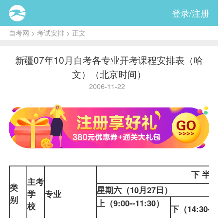
登录/注册
自考网
>
考试安排
> 正文
新疆07年10月自考各专业开考课程安排表（哈
文）（北京时间）
2006-11-22
下 半 
主考
类
星期六（10月27日）
学
专业
别
上（9:00--11:30）
校
下（14:30-1