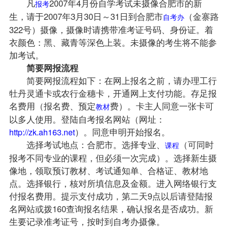
凡
2007年4月份自学考试未摄像合肥市的新
报考
生，请于2007年3月30日～31日到合肥市
（金寨路
自考办
322号）摄像，摄像时请携带准考证号码、身份证。着
衣颜色：黑、藏青等深色上装。未摄像的考生将不能参
加考试。
简要网报流程
简要网报流程如下：在网上报名之前，请办理工行
牡丹灵通卡或农行金穗卡，开通网上支付功能。存足报
名费用（报名费、预定
费）。卡主人同意一张卡可
教材
以多人使用。登陆
自考报名
网站（网址：
）。同意申明开始报名。
http://zk.ah163.net
选择考试地点：合肥市。选择专业、
（可同时
课程
报考不同专业的课程，但必须一次完成）。选择新生摄
像地，领取预订教材、考试通知单、合格证、教材地
点。选择银行，核对所填信息及金额。进入网络银行支
付报名费用。提示支付成功，第二天9点以后请登陆报
名网站或拨160查询报名结果，确认报名是否成功。新
生要记录准考证号，按时到自考办摄像。