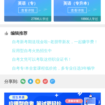
英语（专）
英语（专升本）
查看详情
查看详情
27896人学过
18866人学过
编辑推荐
自考新考期送现金啦~老朋带新友，一起赚学费！
应用型自考火热招生中
自考文凭可以考取这些职业证书！
自考专/本全套课程低价抢，多专业任选3年畅学
分享到: