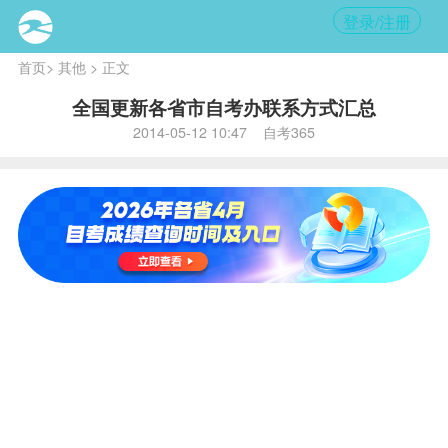
登录/注册
首页
>
其他
> 正文
全国更新各省市自考办联系方式汇总
2014-05-12 10:47 自考365
北
天
上
江
京
津
海
苏
浙
山
江
安
江
东
西
徽
福
广
广
海
建
东
西
南
黑
内
辽
吉
龙
蒙
宁
林
江
古
山
河
河
湖