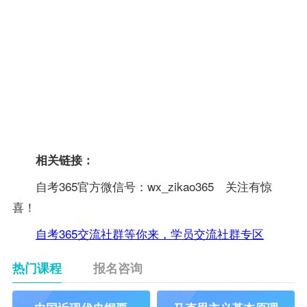
西
南
北
南
湖
四
重
云
北
川
庆
南
贵
新
西
陕
州
疆
藏
西
港
甘
宁
青
澳
肃
夏
海
台
相关链接：
自考365官方微信号：wx_zikao365 关注有惊
喜！
自考365交流社群等你来，学员交流社群专区
热门课程
报名咨询