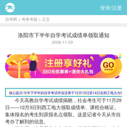
登录/注册
自考网
>
考务考籍
> 正文
洛阳市下半年自学考试成绩单领取通知
2006-11-29
核心提示:
今年下半年的自学考试毕业证将于12月10日至14日在西工电大办
今天高教自学考试
成绩
揭晓，社会考生可于11月29
日——12月3日到西工电大领取成绩单、
课程
合格证。
集体
报名
的考生到原报名点领取。这是记者今天从市
自
考办
了解到的信息。