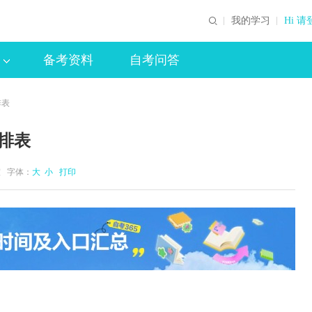
我的学习
Hi 请
备考资料
自考问答
排表
排表
公室 字体：
大
小
打印