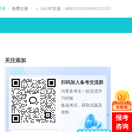
登录
免费注册
24小时客服：4008135555/010-82335555
关注添加
扫码加入备考交流群
与更多考生一起交流学
习经验
备战考试，获取试题及
资料