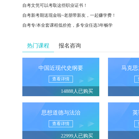
自考文凭可以考取这些职业证书！
自考新考期送现金啦~老朋带新友，一起赚学费！
自考专/本全套课程低价抢，多专业任选3年畅学
热门课程
报名咨询
中国近现代史纲要
马克思
查看详情
14888人已购买
思想道德与法治
英
查看详情
22999人已购买