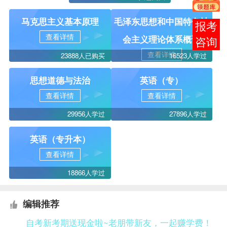
马克思主义基本原理
毛泽东思想和中国特色社
报考
查看详情
会主义理论体系概论
咨询
查看详情
23888人已购买
16523人学过
思想道德与法治
英语（专）
查看详情
查看详情
29956人学过
27896人学过
英语（专升本）
查看详情
18866人学过
编辑推荐
自考新考期送现金啦~老朋带新友，一起赚学费！