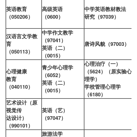
英语教育
高级英语
中学英语教材教法
（050206）
（0600）
研究（97039）
中学作文教学
汉语言文学教
（97041）
育
唐诗风貌（97003）
英语（二）
（050113）
（0015）
心理治疗（一）
青少年心理学
心理健康
（5624）（原实验心
（6052）
教育
理学）
英语（二）
（040110）
学校管理心理学
（0015）
（6180）
艺术设计（原
视觉传
英语（艺）
达设计）
（97047）
（990101）
旅游法学