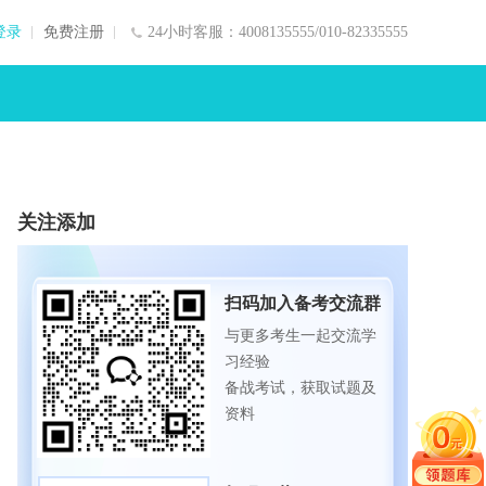
登录
免费注册
24小时客服：4008135555/010-82335555
关注添加
扫码加入备考交流群
与更多考生一起交流学
习经验
备战考试，获取试题及
资料