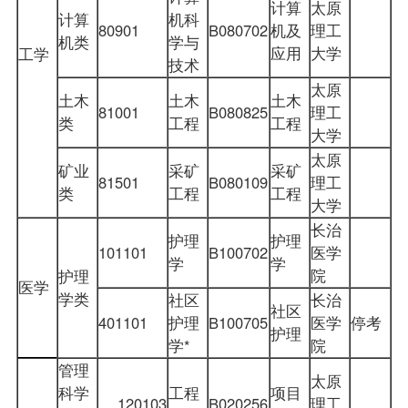
计算
太原
计算
机科
80901
B080702
机及
理工
机类
学与
应用
大学
工学
技术
太原
土木
土木
土木
81001
B080825
理工
类
工程
工程
大学
太原
矿业
采矿
采矿
81501
B080109
理工
类
工程
工程
大学
长治
护理
护理
101101
B100702
医学
学
学
院
护理
医学
学类
社区
长治
社区
401101
护理
B100705
医学
停考
护理
学
*
院
管理
太原
科学
工程
项目
120103
B020256
理工