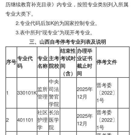
历继续教育补充目录》内专业，按照专业类别列入所属
专业大类下。
2.专业代码后加K的为国家控制专业。
3.表中所列“现专业”为现开考专业。
三、
山西自考
停考专业列表及说明
结束性
办理毕
专业代
专业
主考
考试时
业证书
序号
停考文件
码
名称
院校
间
截止时
（含）
间
中央
晋考委
监所
司法
2025年
1
330101K
〔2022〕
管理
警官
12月
1号
学院
社区
长治
晋考委
2025年
2
401101
护理
医学
〔2022〕
12月
学
院
1号