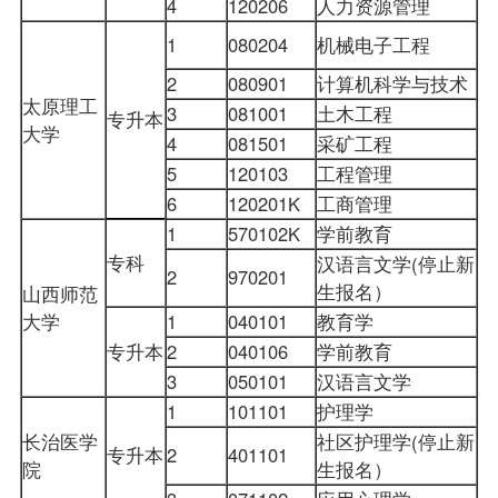
4
120206
人力资源管理
1
080204
机械电子工程
2
080901
计算机科学与技术
太原理工
3
081001
土木工程
专升本
大学
4
081501
采矿工程
5
120103
工程管理
6
120201K
工商管理
1
570102K
学前教育
专科
汉语言文学(停止新
2
970201
生报名）
山西师范
大学
1
040101
教育学
专升本
2
040106
学前教育
3
050101
汉语言文学
1
101101
护理学
长治医学
社区护理学(停止新
专升本
2
401101
院
生报名）