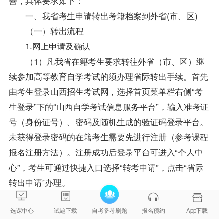
善，具体要求如下：
一、我省考生申请转出考籍档案到外省(市、区)
（一）转出流程
1.网上申请及确认
（1）凡我省在籍考生要求转往外省（市、区）继
续参加高等教育自学考试的须办理省际转出手续。首先
由考生登录山西招生考试网，选择首页菜单栏右侧“考
生登录”下的“山西自学考试信息服务平台”，输入准考证
号（身份证号）、密码及随机生成的验证码登录平台。
未获得登录密码的在籍考生需要先进行注册（参考课程
报名注册方法）。注册成功后登录平台可进入“个人中
心”，考生可通过快捷入口选择“转考申请”，点击“省际
转出申请”办理。
（2）考生按照系统提示完成信息填报，核对本人
信息并上传省际转出所需的审核材料。
选课中心
试题下载
自考备考刷题
报名预约
App下载