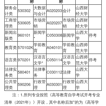
称
称
财务会
大数据
山西财
530302
A020203
会计
计类
与会计
经大学
工商管
市场营
市场营
山西财
530605
A020207
理类
销
销
经大学
新闻出
新闻学
山西大
960101
C050308
新闻学
停考
版类
*
学
学前教
学前教
山西师
教育类
570102K
A040101
育
育
范大学
汉语言
汉语言
山西师
语言类
970201
C050114
停考
文学
*
文学
范大学
法律实
法律事
山西大
580401
C030112
法律
务类
务
学
公共管
行政管
行政管
山西大
590206
A030301
理类
理
理
学
注：1.所列专业按照《高等教育自学考试开考专业
清单（2021年）》开设，其中名称后加*的为《高等学