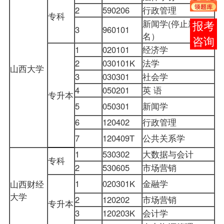
2
590206
行政管理
专科
新闻学(停止新生报
在线
3
960101
名）
客服
1
020101
经济学
2
030101K
法学
山西大学
3
030301
社会学
4
050201
英 语
专升本
5
050301
新闻学
6
120402
行政管理
7
120409T
公共关系学
1
530302
大数据与会计
专科
2
530605
市场营销
1
020301K
金融学
山西财经
大学
2
120202
市场营销
专升本
3
120203K
会计学