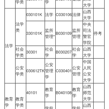
学类
学
大学
山西
030101K
法学
C030106
法律
大学
法学
中央
类
监所
监所
司法
330101K
B030109
停考
管理
*
管理
警官
学院
法学
社会
社会
社会
山西
30301
B030207
学类
学
学
大学
中国
公安
公安
公安
人民
030612TK
管理
C030401
学类
管理
公安
学
大学
山西
教育
教育
40101
B040108
师范
学
学
大学
教育
教育
学
学类
山西
学前
学前