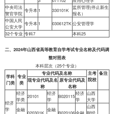
3
071102
应用心理学
中央司法
监所管理(停止新生
专升本
1
330101K
警官学院
报名）
中国人民
专升本
1
030612TK
公安管理学
公安大学
32个专业
专科7
本科25
二、2024年山西省高等教育自学考试专业名称及代码调
整对照表
本科层次（25个专业）
专业代码及名称
主考
备注
学科
专业
院校
现专业代码及名
原专业代码及
门类
类
称
名称
经济
经济
经济
山西
20101
B020115
学类
学
学
大学
经济
山西
学
金融
金融
020301K
B020106
金融
财经