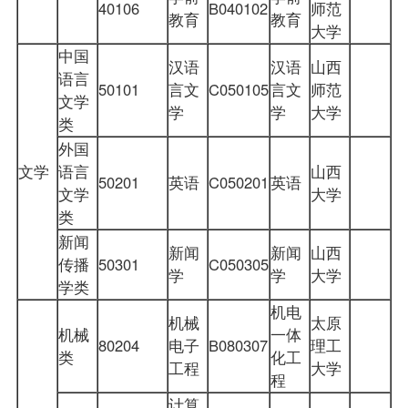
40106
B040102
师范
教育
教育
大学
中国
汉语
汉语
山西
语言
50101
言文
C050105
言文
师范
文学
学
学
大学
类
外国
文学
语言
山西
50201
英语
C050201
英语
文学
大学
类
新闻
新闻
新闻
山西
传播
50301
C050305
学
学
大学
学类
机电
机械
太原
机械
一体
80204
电子
B080307
理工
类
化工
工程
大学
程
计算