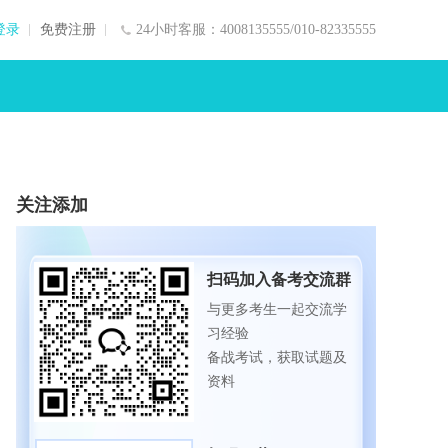
登录
免费注册
24小时客服：4008135555/010-82335555
关注添加
扫码加入备考交流群
与更多考生一起交流学
习经验
备战考试，获取试题及
资料