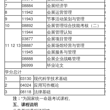
7
08884
会展经济学
6
8
11942
会展运营管理
6
9
11943
节事活动策划与管理
5
10
08892
会展管理综合技能考核（二）
6
11944
会展管理认知
5
03877
会展项目管理
5
11 12 13
08887
会展场馆经营与管理
6
11945
会展服务与管理
5
08888
会展企业战略管理
6
06999
毕业论文
学分总计
75
1
03130
现代科学技术基础
5
2
04024
应用写作概论
5
3
08118
法律基础
5
注：
*为国家统一命题考试课程。
五、课程说明