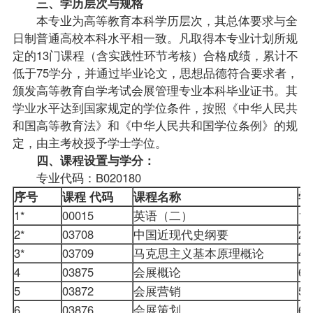
三、学历层次与规格
本专业为高等教育本科学历层次，其总体要求与全
日制普通高校本科水平相一致。凡取得本专业计划所规
定的13门
课程
（含实践性环节考核）合格
成绩
，累计不
低于75学分，并通过毕业论文，思想品德符合要求者，
颁发高等教育自学考试会展管理专业本科毕业证书。其
学业水平达到国家规定的
学位
条件，按照《中华人民共
和国高等教育法》和《中华人民共和国学位条例》的规
定，由主考校授予学士学位。
四、课程设置与学分：
专业代码：B020180
序号
课程
代码
课程名称
学
1*
00015
英语（二）
14
2*
03708
中国近现代史纲要
2
3*
03709
马克思主义基本原理概论
4
4
03875
会展概论
6
5
03872
会展营销
5
6
03876
会展策划
6