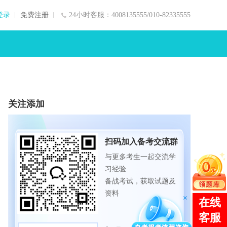
登录
免费注册
24小时客服：4008135555/010-82335555
关注添加
扫码加入备考交流群
与更多考生一起交流学
习经验
备战考试，获取试题及
资料