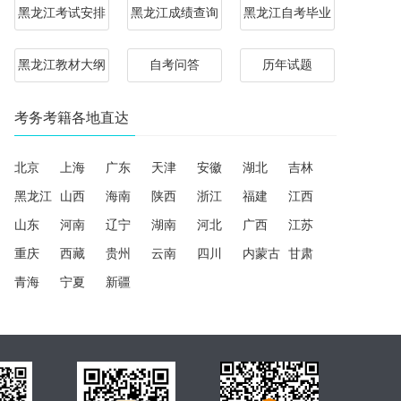
黑龙江考试安排
黑龙江成绩查询
黑龙江自考毕业
黑龙江教材大纲
自考问答
历年试题
考务考籍各地直达
北京
上海
广东
天津
安徽
湖北
吉林
黑龙江
山西
海南
陕西
浙江
福建
江西
山东
河南
辽宁
湖南
河北
广西
江苏
重庆
西藏
贵州
云南
四川
内蒙古
甘肃
青海
宁夏
新疆