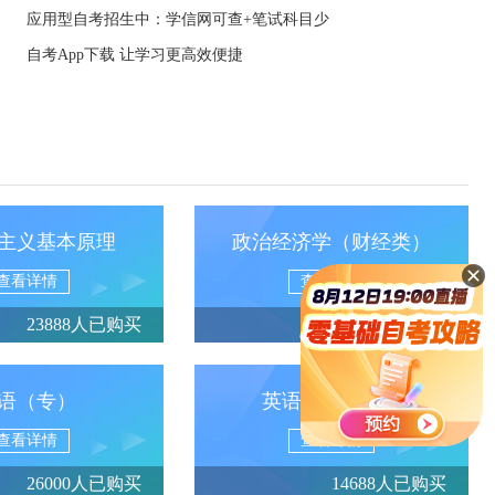
应用型自考招生中：学信网可查+笔试科目少
自考App下载 让学习更高效便捷
主义基本原理
政治经济学（财经类）
查看详情
查看详情
23888人已购买
13950人已购买
语（专）
英语（专升本）
查看详情
查看详情
26000人已购买
14688人已购买