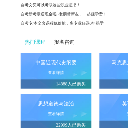
自考文凭可以考取这些职业证书！
自考新考期送现金啦~老朋带新友，一起赚学费！
自考专/本全套课程低价抢，多专业任选3年畅学
热门课程
报名咨询
中国近现代史纲要
马克思
查看详情
14888人已购买
思想道德与法治
英
查看详情
22999人已购买