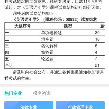
程考试情况的反馈意见，经研究决定，自2011年4月考
试起，对《英语词汇学》课程试卷结构进行部分调整。
调整后的试卷结构如下：
《英语词汇学》（课程代码：00832）试卷结构
大题序号
题型
题量
一
单项选择题
30
二
填空题
10
三
名词解释
5
四
简答题
4
五
论述题
2
合计
51
请及时向社会公布，并通过各种渠道通知参加该课
程考试的考生。
热门专业
报名咨询
法律专业
行政管理专业