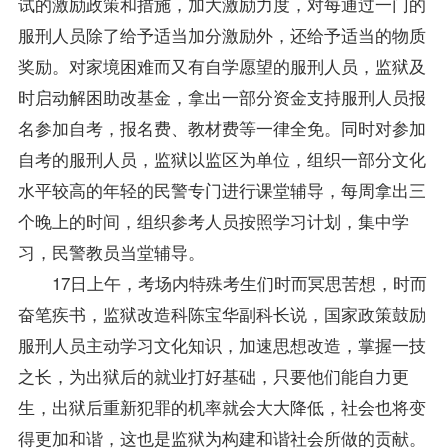
试的激励
政策
和措施，加大激励力度，对每通过一门的
服刑人员除了给予适当加分激励外，还给予适当的物质
奖励。对家境困难而又有自学愿望的服刑人员，监狱及
时启动解困助改基金，拿出一部分资金支持服刑人员报
名参加自考，报名费、
教材
费等一律全免。同时对参加
自考的服刑人员，监狱以监区为单位，组织一部分文化
水平较高的年轻的民警专门进行课堂
辅导
，每周拿出三
个晚上的时间，组织参考人员按照学习计划，集中学
习，民警教员当堂辅导。
17日上午，考场内特殊考生们时而冥思苦想，时而
奋笔疾书，监狱改造科陈宝华副科长说，国家政策鼓励
服刑人员主动学习文化知识，加速思想改造，掌握一技
之长，为出狱后的就业打好基础，只要他们能自力更
生，出狱后重新犯罪的机率就会大大降低，社会也将变
得更加和谐，这也是监狱为构建和谐社会所做的贡献。