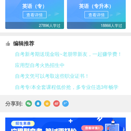
英语（专）
英语（专升本）
查看详情
查看详情
27896人学过
18866人学过
编辑推荐
自考新考期送现金啦~老朋带新友，一起赚学费！
应用型自考火热招生中
自考文凭可以考取这些职业证书！
自考专/本全套课程低价抢，多专业任选3年畅学
分享到: