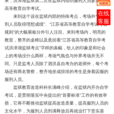
来，洪泽湖监狱第二次在监狱内组织服刑人员参加全国
高等教育自学考试。
报考
来到这个设在监狱内部的特殊考点，考场外“祝服
咨询
刑人员取得理想
成绩
”、“江苏省高等教育自学考试考场
规则”的大幅展板分外引人注目。来到考场内，明亮的
教室，整齐的桌椅以及悬挂着“江苏省高等教育自学考
试洪泽湖监狱考点”字样的条幅，给人的印象是和社会
上的考场没什么两样，考场气氛也与外界考场并无不
同。只是监考人员除了泗洪县
自考办
的
老师
外，每个考
场还有两名警察，整齐地坐成排排的考生是身着囚服的
服刑人员。
监狱教育改造科科长满峰介绍，在监狱内开办自学
考试，是贯彻落实中央提出的“首要标准”工作的有效举
措，它将不断推动监狱提高改造质量，提高服刑人员的
文化水平，为服刑人员刑满释放后再就业打下坚实基