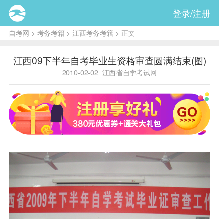
登录/注册
自考网
>
考务考籍
>
江西考务考籍
> 正文
江西09下半年自考毕业生资格审查圆满结束(图)
2010-02-02
江西省自学考试网