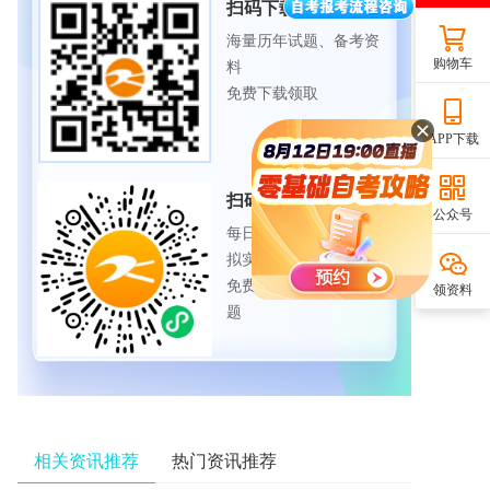
扫码下载APP
海量历年试题、备考资
购物车
料
免费下载领取
APP下载
扫码进入微信小程序
公众号
每日练题巩固、考前模
拟实战
免费体验自考365海量试
领资料
题
相关资讯推荐
热门资讯推荐