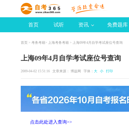
首页
试听
资讯
免费题库
首页
>
考务考籍
>
上海考务考籍
> 上海09年4月自学考试座位号查询
上海09年4月自学考试座位号查询
2009-04-02 15:51:16 文章来源： 博益网 字体：
大
小
打印
点击此处进入查询>>