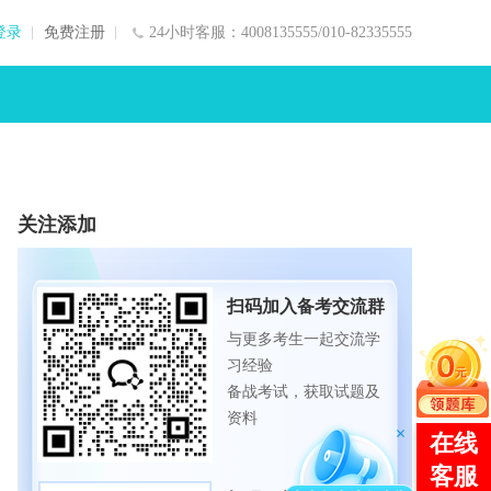
登录
免费注册
24小时客服：4008135555/010-82335555
关注添加
扫码加入备考交流群
与更多考生一起交流学
习经验
备战考试，获取试题及
资料