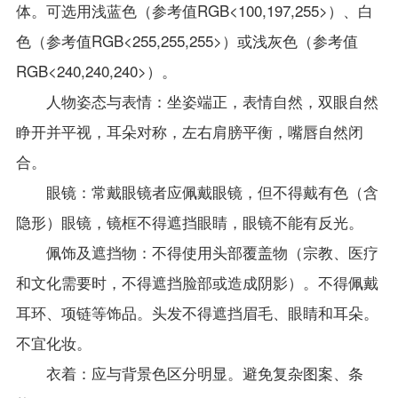
体。可选用浅蓝色（参考值
RGB<100,197,255>
）、白
色（参考值
RGB<255,255,255>
）或浅灰色（参考值
RGB<240,240,240>
）。
人物姿态与表情：坐姿端正，表情自然，双眼自然
睁开并平视，耳朵对称，左右肩膀平衡，嘴唇自然闭
合。
眼镜：常戴眼镜者应佩戴眼镜，但不得戴有色（含
隐形）眼镜，镜框不得遮挡眼睛，眼镜不能有反光。
佩饰及遮挡物：不得使用头部覆盖物（宗教、医疗
和文化需要时，不得遮挡脸部或造成阴影）。不得佩戴
耳环、项链等饰品。头发不得遮挡眉毛、眼睛和耳朵。
不宜化妆。
衣着：应与背景色区分明显。避免复杂图案、条