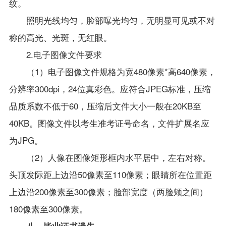
纹。
照明光线均匀，脸部曝光均匀，无明显可见或不对
称的高光、光斑，无红眼。
2.
电子图像文件要求
（
1
）电子图像文件规格为宽
480
像素
*
高
640
像素，
分辨率
300dpi
，
24
位真彩色。应符合
JPEG
标准，压缩
品质系数不低于
60
，压缩后文件大小一般在
20KB
至
40KB
。图像文件以考生准考证号命名，文件扩展名应
为
JPG
。
（
2
）人像在图像矩形框内水平居中，左右对称。
头顶发际距上边沿
50
像素至
110
像素；眼睛所在位置距
上边沿
200
像素至
300
像素；脸部宽度（两脸颊之间）
180
像素至
300
像素。
八、毕业证书遗失