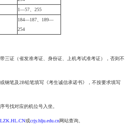
1—57、255
184—187、189—
254
带三证（省发准考证、身份证、上机考试准考证），否则不
钢笔及2B铅笔填写《考生诚信承诺书》，不按要求填写
序号找对应的机位号入坐。
LZK.HL.CN
或
crjy.hlju.edu.cn
网站查询。