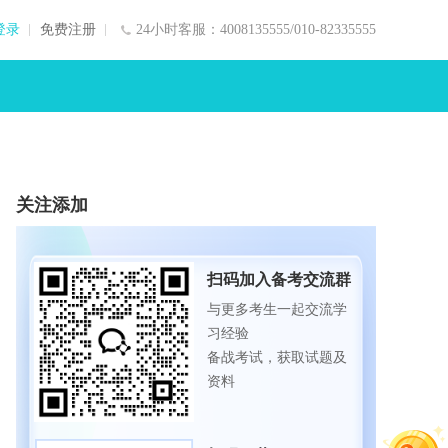
登录
免费注册
24小时客服：4008135555/010-82335555
关注添加
扫码加入备考交流群
与更多考生一起交流学
习经验
备战考试，获取试题及
资料