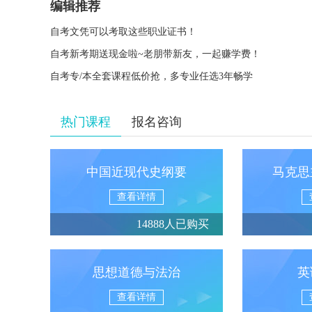
编辑推荐
自考文凭可以考取这些职业证书！
自考新考期送现金啦~老朋带新友，一起赚学费！
自考专/本全套课程低价抢，多专业任选3年畅学
热门课程
报名咨询
中国近现代史纲要
马克思
查看详情
14888人已购买
思想道德与法治
英
查看详情