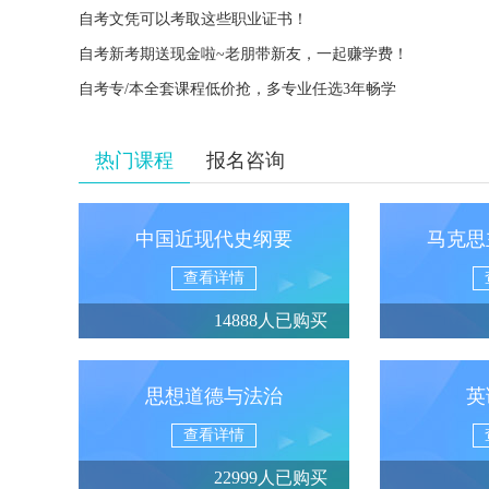
自考文凭可以考取这些职业证书！
自考新考期送现金啦~老朋带新友，一起赚学费！
自考专/本全套课程低价抢，多专业任选3年畅学
热门课程
报名咨询
中国近现代史纲要
马克思
查看详情
14888人已购买
思想道德与法治
英
查看详情
22999人已购买