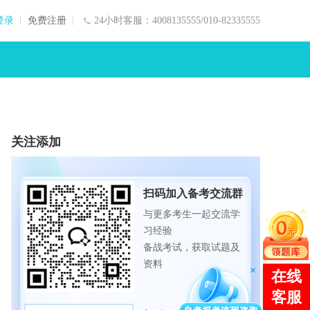
登录
免费注册
24小时客服：4008135555/010-82335555
关注添加
扫码加入备考交流群
与更多考生一起交流学
习经验
备战考试，获取试题及
资料