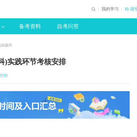
我的学习
Hi 请
备考资料
自考问答
科)实践环
专科)实践环节考核安排
打印