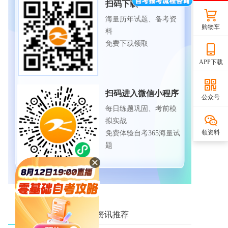
扫码下载APP
海量历年试题、备考资
购物车
料
免费下载领取
APP下载
扫码进入微信小程序
公众号
每日练题巩固、考前模
拟实战
领资料
免费体验自考365海量试
题
相关资讯推荐
热门资讯推荐