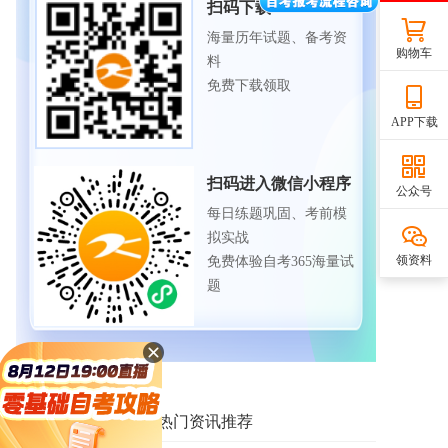
扫码下载APP
海量历年试题、备考资
购物车
料
免费下载领取
APP下载
扫码进入微信小程序
公众号
每日练题巩固、考前模
拟实战
领资料
免费体验自考365海量试
题
相关资讯推荐
热门资讯推荐