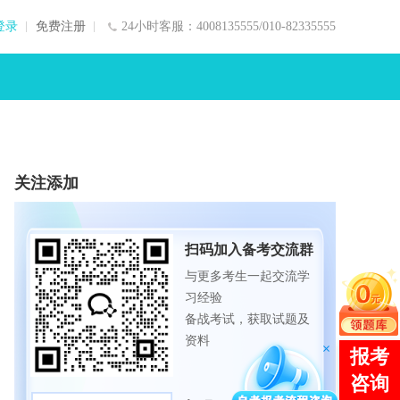
登录
免费注册
24小时客服：4008135555/010-82335555
关注添加
扫码加入备考交流群
与更多考生一起交流学
习经验
备战考试，获取试题及
资料