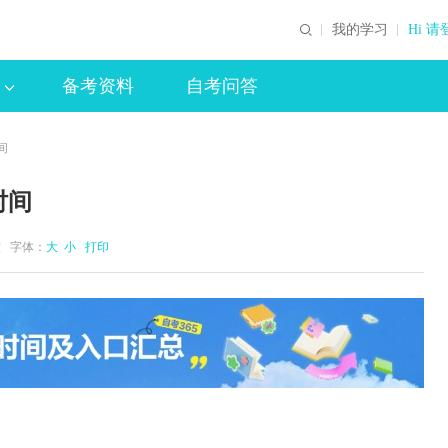
我的学习
Hi 请
备考资料
自考问答
间
时间
公室 字体：
大
小
打印