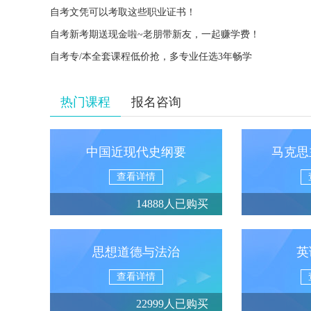
自考文凭可以考取这些职业证书！
自考新考期送现金啦~老朋带新友，一起赚学费！
自考专/本全套课程低价抢，多专业任选3年畅学
热门课程
报名咨询
中国近现代史纲要
马克思
查看详情
14888人已购买
思想道德与法治
英
查看详情
22999人已购买