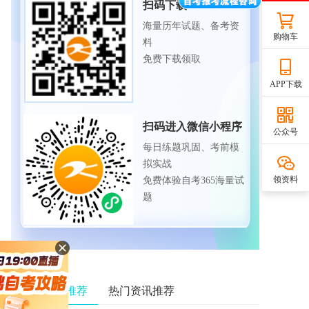
扫码下载APP
海量历年试题、备考资
购物车
料
免费下载领取
APP下载
扫码进入微信小程序
公众号
每日练题巩固、考前模
拟实战
领资料
免费体验自考365海量试
题
相关资讯推荐
热门资讯推荐