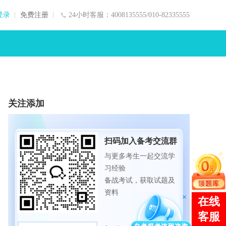
登录
免费注册
24小时客服：4008135555/010-82335555
关注添加
扫码加入备考交流群
与更多考生一起交流学
习经验
备战考试，获取试题及
资料