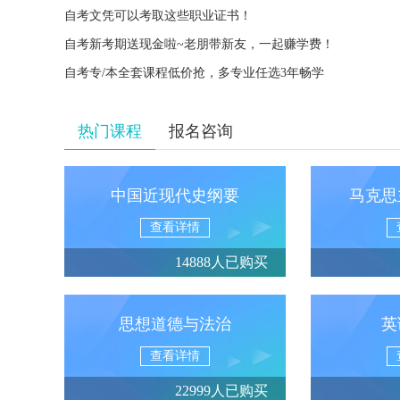
自考文凭可以考取这些职业证书！
自考新考期送现金啦~老朋带新友，一起赚学费！
自考专/本全套课程低价抢，多专业任选3年畅学
热门课程
报名咨询
中国近现代史纲要
马克思
查看详情
14888人已购买
思想道德与法治
英
查看详情
22999人已购买