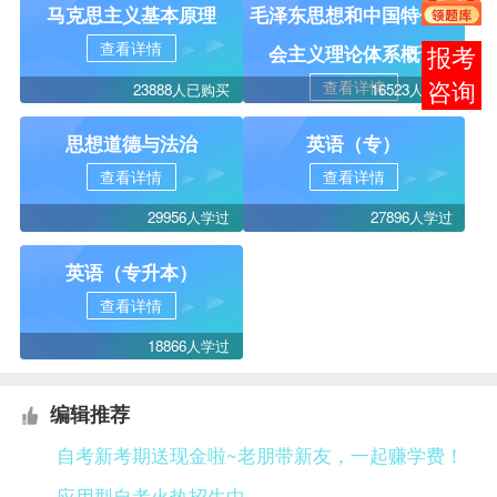
马克思主义基本原理
毛泽东思想和中国特色社
查看详情
会主义理论体系概论
报考
查看详情
23888人已购买
16523人学过
咨询
思想道德与法治
英语（专）
查看详情
查看详情
29956人学过
27896人学过
英语（专升本）
查看详情
18866人学过
编辑推荐
自考新考期送现金啦~老朋带新友，一起赚学费！
应用型自考火热招生中