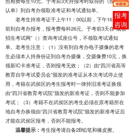
照相费每生10元。于考前3天持
报考
时取得的《报考确
认单》到自考办领取
准考证
和考试通知单。
在线
老考生持准考证于上午11：00以前，下午16：00以
客服
前到自考办报考，报考费每科26元。于考前3天在“成都
招生考试网”（
）查询考试座位号，不领取考试通知
单。老考生注意：（1）没有到自考办电子摄像的老考
生必须本人持身份证到自考办摄像，交摄像费10元，换
领新IC卡准考证，否则报考无效；（2）由“四川省高等
教育自学考试委员会”颁发的准考证从本次考试停止使
用，
考籍
在武侯区的考生报考时一律持旧准考证换领
由“四川省教育考试院”颁发的新准考证，否则不能参加
考试；（3）考籍不在武侯区的考生必须在原考籍所在
地自考办换领由“四川省教育考试院”颁发的新准考证后
才能在武侯区报考，否则不能报考。
考生报考请自备2B铅笔和橡皮擦。
温馨提示：