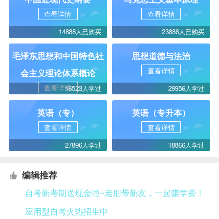
查看详情
查看详情
14888人已购买
23888人已购买
毛泽东思想和中国特色社
思想道德与法治
查看详情
会主义理论体系概论
查看详情
16523人学过
29956人学过
英语（专）
英语（专升本）
查看详情
查看详情
27896人学过
18866人学过
编辑推荐
自考新考期送现金啦~老朋带新友，一起赚学费！
应用型自考火热招生中