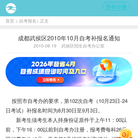
登录/注册
首页
>
自考报名
> 正文
成都武侯区2010年10月自考补报名通知
2010-08-19
武侯区招生自考办公室
按照市
自考办
的要求，第102次自考（10月23日-24
日考试）补
报名
时间为8月30日至9月3日。
新考生须考生本人持身份证原件于上午11：00以
前，下午16：00以前到
自考办
注册，
报考
费每科26元，