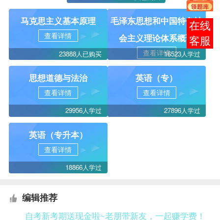
马克思主义基本原理
毛泽东思想和中国特色社
在线
查看详情
会主义理论体系概论
客服
查看详情
23888人已购买
16523人学过
思想道德与法治
英语（专）
查看详情
查看详情
29956人学过
27896人学过
英语（专升本）
查看详情
18866人学过
编辑推荐
自考新考期送现金啦~老朋带新友，一起赚学费！