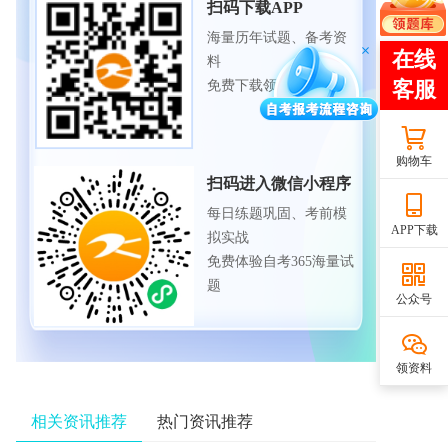
扫码下载APP
海量历年试题、备考资
料
免费下载领取
购物车
扫码进入微信小程序
每日练题巩固、考前模
APP下载
拟实战
免费体验自考365海量试
题
公众号
领资料
相关资讯推荐
热门资讯推荐