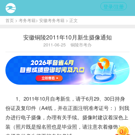
登录/注册
首页
>
考务考籍
>
安徽考务考籍
> 正文
安徽铜陵2011年10月新生摄像通知
2011-06-25
铜陵市考办
1、2011年10月自考新生，请于6月29、30日持身
份证及复印件（A4纸，并在正面注明准考证号：
）到我
办进行电子摄像，办理有关手续。摄像时建议着深色上
装（照片既是
报名
照也是毕业照，请注意衣着修饰），