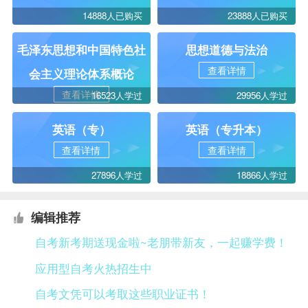
14888人已购买
23888人已购买
毛泽东思想和中国特色社
思想道德与法治
查看详情
会主义理论体系概论
查看详情
16523人学过
29956人学过
英语（专）
英语（专升本）
查看详情
查看详情
27896人学过
18866人学过
编辑推荐
自考新考期送现金啦~老朋带新友，一起赚学费！
应用型自考火热招生中
自考文凭可以考取这些职业证书！