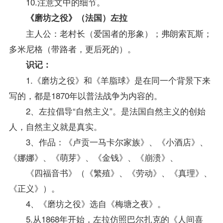
10.注意文中的细节。
《磨坊之役》（法国）左拉
主人公：老村长（爱国者的形象）；弗朗索瓦斯；
多米尼格（带路者，更后死的）。
识记：
1.《磨坊之役》和《羊脂球》是在同一个背景下来
写的，都是1870年以普法战争为内容的。
2、左拉倡导“自然主义”。是法国自然主义的创始
人，自然主义就是真实。
3、作品：《卢贡一马卡尔家族》、《小酒店》、
《娜娜》、《萌芽》、《金钱》、《崩溃》、
《四福音书》（《繁殖》、《劳动》、《真理》、
《正义》）。
4、《磨坊之役》选自《梅塘之夜》。
5.从1868年开始，左拉仿照巴尔扎克的《人间喜