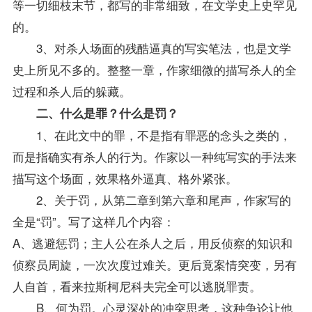
等一切细枝末节，都写的非常细致，在文学史上史罕见
的。
3、对杀人场面的残酷逼真的写实笔法，也是文学
史上所见不多的。整整一章，作家细微的描写杀人的全
过程和杀人后的躲藏。
二、什么是罪？什么是罚？
1、在此文中的罪，不是指有罪恶的念头之类的，
而是指确实有杀人的行为。作家以一种纯写实的手法来
描写这个场面，效果格外逼真、格外紧张。
2、关于罚，从第二章到第六章和尾声，作家写的
全是“罚”。写了这样几个内容：
A、逃避惩罚；主人公在杀人之后，用反侦察的知识和
侦察员周旋，一次次度过难关。更后竟案情突变，另有
人自首，看来拉斯柯尼科夫完全可以逃脱罪责。
B、何为罚。心灵深处的冲突思考，这种争论让他