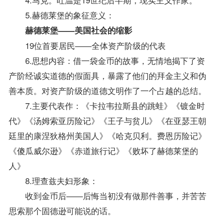
5.赫德莱堡的象征意义：
赫德莱堡——美国社会的缩影
19位首要居民——全体资产阶级的代表
6.思想内容：借一袋金币的故事，无情地揭下了资
产阶经诚实道德的假面具，暴露了他们的拜金主义和伪
善本质。对资产阶级的道德文明作了一个占越的总结。
7.主要代表作：《卡拉韦拉斯县的跳蛙》《镀金时
代》《汤姆索亚历险记》《王子与贫儿》《在亚瑟王朝
廷里的康涅狄格州美国人》《哈克贝利。费恩历险记》
《傻瓜威尔逊》《赤道旅行记》《败坏了赫德莱堡的
人》
8.理查兹夫妇形象：
收到金币后——后悔当初没有做那件善事，并苦苦
思索那个固德逊可能说的话。