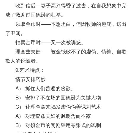
收到信后—妻子高兴得昏了过去，在自我想象中完
成了救助过固德逊的壮举。
领取金币时——本想坦白，但因牧师的包庇，逃出
了丑闻。
拍卖金币时——又一次被诱惑。
理查兹夫妇——被金钱败不了的虚伪、伪善、自欺
欺人的说慌者。
9.艺术特点：
情节安排巧妙
A） 抓住人们普遍的贪欲。
B） 安排了不在场的固德逊为关键人物
C） 让理查兹来揭发虚伪伪善讽刺艺术
A） 对理查兹夫妇的讽刺含而不露
B） 对领金币的闹剧采用夸张式的讽刺