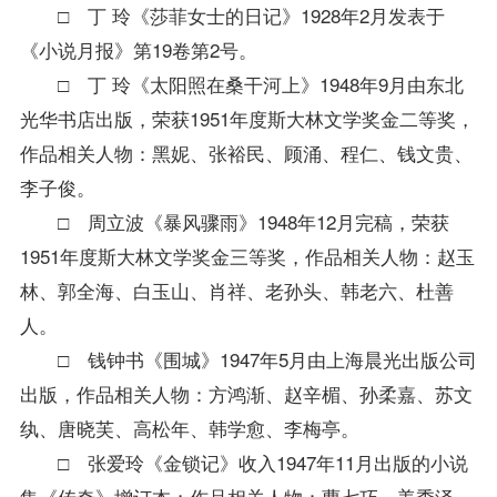
□ 丁 玲《莎菲女士的日记》1928年2月发表于
《小说月报》第19卷第2号。
□ 丁 玲《太阳照在桑干河上》1948年9月由东北
光华书店出版，荣获1951年度斯大林文学奖金二等奖，
作品相关人物：黑妮、张裕民、顾涌、程仁、钱文贵、
李子俊。
□ 周立波《暴风骤雨》1948年12月完稿，荣获
1951年度斯大林文学奖金三等奖，作品相关人物：赵玉
林、郭全海、白玉山、肖祥、老孙头、韩老六、杜善
人。
□ 钱钟书《围城》1947年5月由上海晨光出版公司
出版，作品相关人物：方鸿渐、赵辛楣、孙柔嘉、苏文
纨、唐晓芙、高松年、韩学愈、李梅亭。
□ 张爱玲《金锁记》收入1947年11月出版的小说
集《传奇》增订本；作品相关人物：曹七巧、姜季泽、