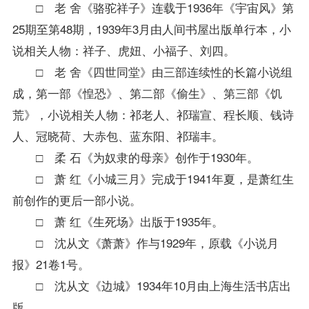
□ 老 舍《骆驼祥子》连载于1936年《宇宙风》第
25期至第48期，1939年3月由人间书屋出版单行本，小
说相关人物：祥子、虎妞、小福子、刘四。
□ 老 舍《四世同堂》由三部连续性的长篇小说组
成，第一部《惶恐》、第二部《偷生》、第三部《饥
荒》，小说相关人物：祁老人、祁瑞宣、程长顺、钱诗
人、冠晓荷、大赤包、蓝东阳、祁瑞丰。
□ 柔 石《为奴隶的母亲》创作于1930年。
□ 萧 红《小城三月》完成于1941年夏，是萧红生
前创作的更后一部小说。
□ 萧 红《生死场》出版于1935年。
□ 沈从文《萧萧》作与1929年，原载《小说月
报》21卷1号。
□ 沈从文《边城》1934年10月由上海生活书店出
版。