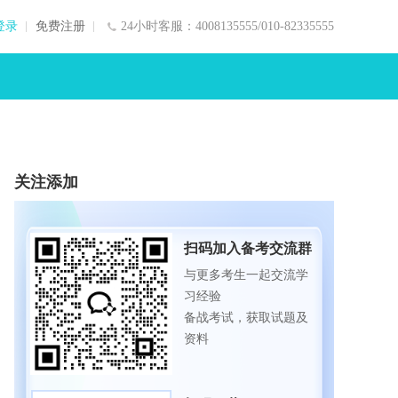
登录
免费注册
24小时客服：4008135555/010-82335555
关注添加
扫码加入备考交流群
与更多考生一起交流学
习经验
备战考试，获取试题及
资料