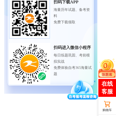
扫码下载APP
海量历年试题、备考资
料
免费下载领取
扫码进入微信小程序
每日练题巩固、考前模
拟实战
免费体验自考365海量试
题
购物车