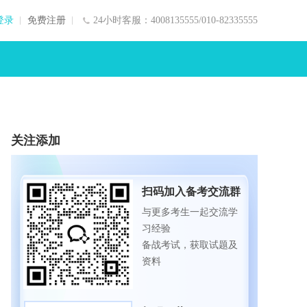
登录
免费注册
24小时客服：4008135555/010-82335555
关注添加
扫码加入备考交流群
与更多考生一起交流学
习经验
备战考试，获取试题及
资料