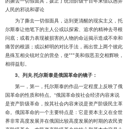
的撕去一切假面具，拨正了统治阶级千百年来借以愚弄
人民的邪说和谬论
为了撕去一切假面具，达到更清醒的现实主义，托
尔斯泰让他笔下的主人公或以探索、追求的精神去寻根
问底；或着力表现被损害的人物的命运揭示造成不幸和
痛苦的根源；或以鲜明的对比手法，画出世上两个彼此
悬殊互相尖锐对立的营垒，使***美和假恶丑交相辉映，
相得益彰。
3、列夫.托尔斯泰是俄国革命的镜子：
第一，第一，托尔斯泰的作品一定程度上反映了俄
国革命的性质和特点。“俄国革命按社会经济内容来说
是资产阶级革命，按其社会内容来说是资产阶级民主革
命。俄国革命的一个主要特点是：它是资本主义在全世
界非常高度发展并在俄国比较高度发展的时期的农民资