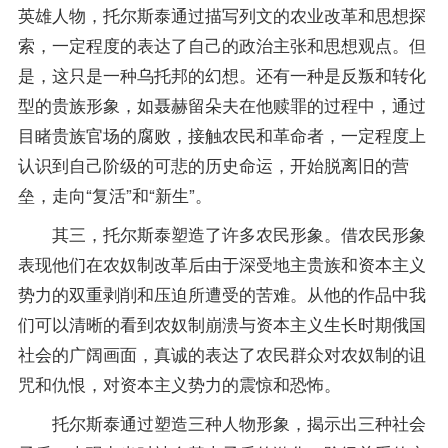
英雄人物，托尔斯泰通过描写列文的农业改革和思想探
索，一定程度的表达了自己的政治主张和思想观点。但
是，这只是一种乌托邦的幻想。还有一种是反叛和转化
型的贵族形象，如聂赫留朵夫在他赎罪的过程中，通过
目睹贵族官场的腐败，接触农民和革命者，一定程度上
认识到自己阶级的可悲的历史命运，开始脱离旧的营
垒，走向“复活”和“新生”。
其三，托尔斯泰塑造了许多农民形象。借农民形象
表现他们在农奴制改革后由于深受地主贵族和资本主义
势力的双重剥削和压迫所遭受的苦难。从他的作品中我
们可以清晰的看到农奴制崩溃与资本主义生长时期俄国
社会的广阔画面，真诚的表达了农民群众对农奴制的诅
咒和仇恨，对资本主义势力的震惊和恐怖。
托尔斯泰通过塑造三种人物形象，揭示出三种社会