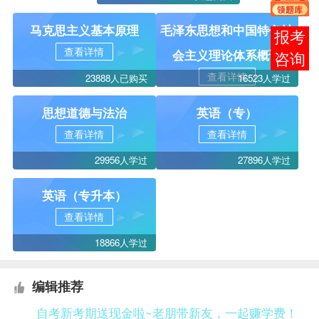
马克思主义基本原理
毛泽东思想和中国特色社
报考
查看详情
会主义理论体系概论
咨询
查看详情
23888人已购买
16523人学过
思想道德与法治
英语（专）
查看详情
查看详情
29956人学过
27896人学过
英语（专升本）
查看详情
18866人学过
编辑推荐
自考新考期送现金啦~老朋带新友，一起赚学费！