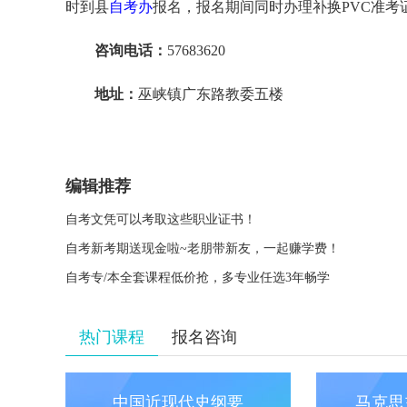
时到县
自考办
报名，报名期间同时办理补换PVC准考
咨询电话：
57683620
地址：
巫峡镇广东路教委五楼
编辑推荐
自考文凭可以考取这些职业证书！
自考新考期送现金啦~老朋带新友，一起赚学费！
自考专/本全套课程低价抢，多专业任选3年畅学
热门课程
报名咨询
中国近现代史纲要
马克思