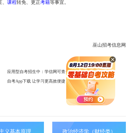
证、
课程
转免、更正
考籍
等事宜。
巫山招考信息网
应用型自考招生中：学信网可查+笔试科目少
自考App下载 让学习更高效便捷
主义基本原理
政治经济学（财经类）