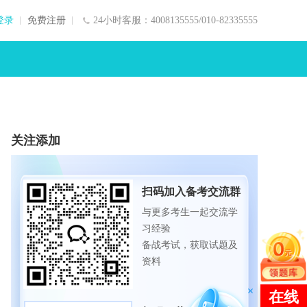
登录
免费注册
24小时客服：4008135555/010-82335555
关注添加
扫码加入备考交流群
与更多考生一起交流学
习经验
备战考试，获取试题及
资料