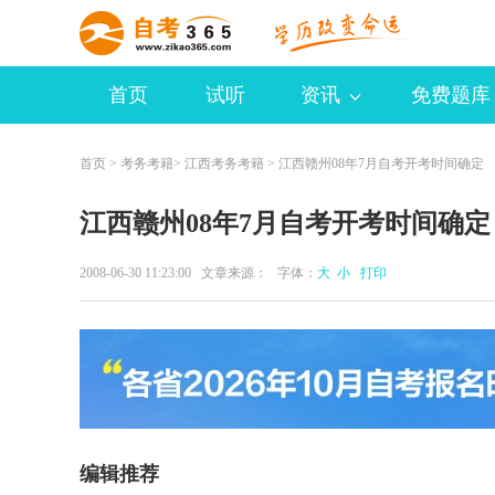
首页
试听
资讯
免费题库
首页
>
考务考籍
>
江西考务考籍
> 江西赣州08年7月自考开考时间确定
江西赣州08年7月自考开考时间确定
2008-06-30 11:23:00 文章来源： 字体：
大
小
打印
编辑推荐