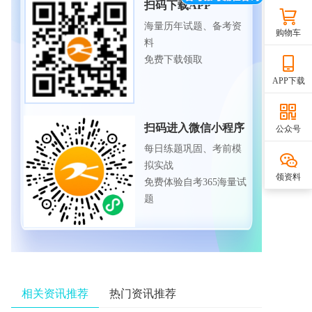
扫码下载APP
海量历年试题、备考资
购物车
料
免费下载领取
APP下载
扫码进入微信小程序
公众号
每日练题巩固、考前模
拟实战
领资料
免费体验自考365海量试
题
相关资讯推荐
热门资讯推荐