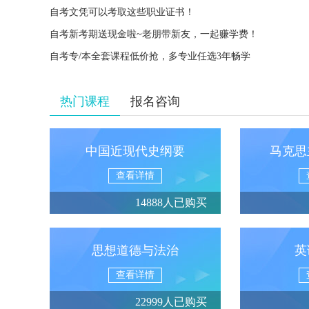
自考文凭可以考取这些职业证书！
自考新考期送现金啦~老朋带新友，一起赚学费！
自考专/本全套课程低价抢，多专业任选3年畅学
热门课程
报名咨询
中国近现代史纲要
马克思
查看详情
14888人已购买
思想道德与法治
英
查看详情
22999人已购买