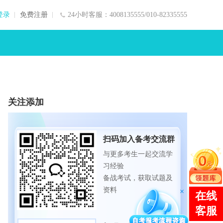
登录
免费注册
24小时客服：4008135555/010-82335555
关注添加
扫码加入备考交流群
与更多考生一起交流学
习经验
备战考试，获取试题及
资料