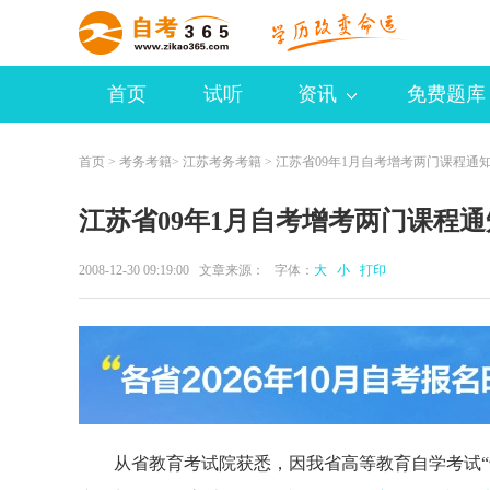
首页
试听
资讯
免费题库
首页
>
考务考籍
>
江苏考务考籍
> 江苏省09年1月自考增考两门课程通
江苏省09年1月自考增考两门课程通
2008-12-30 09:19:00 文章来源： 字体：
大
小
打印
从省教育考试院获悉，因我省高等教育自学考试“专接本