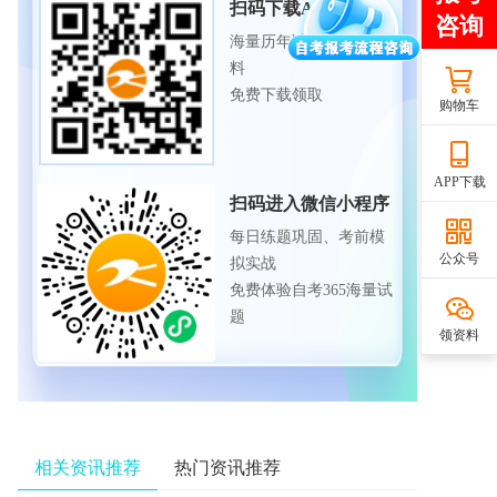
扫码下载APP
海量历年试题、备考资
料
免费下载领取
购物车
APP下载
扫码进入微信小程序
每日练题巩固、考前模
公众号
拟实战
免费体验自考365海量试
题
领资料
相关资讯推荐
热门资讯推荐