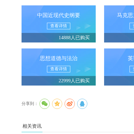
中国近现代史纲要
马克思
查看详情
14888人已购买
思想道德与法治
英
查看详情
22999人已购买
分享到：
相关资讯