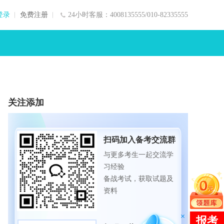
登录
免费注册
24小时客服：4008135555/010-82335555
关注添加
扫码加入备考交流群
与更多考生一起交流学
习经验
备战考试，获取试题及
资料