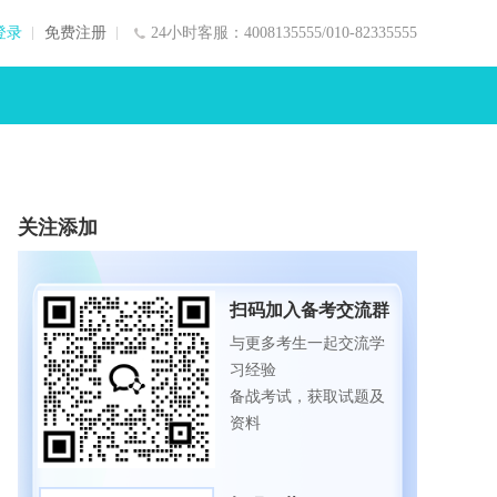
登录
免费注册
24小时客服：4008135555/010-82335555
关注添加
扫码加入备考交流群
与更多考生一起交流学
习经验
备战考试，获取试题及
资料