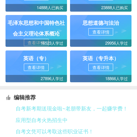
14888人已购买
23888人已购买
毛泽东思想和中国特色社
思想道德与法治
查看详情
会主义理论体系概论
查看详情
16523人学过
29956人学过
英语（专）
英语（专升本）
查看详情
查看详情
27896人学过
18866人学过
编辑推荐
自考新考期送现金啦~老朋带新友，一起赚学费！
应用型自考火热招生中
自考文凭可以考取这些职业证书！